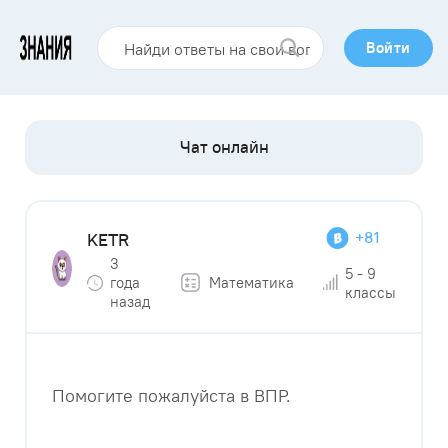
Войти
+81
KETR
3
5 - 9
года
Математика
классы
назад
Помогите пожалуйста в ВПР.