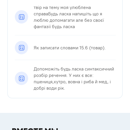
твір на тему моя улюблена
справаБудь ласка напишіть що я
люблю допомагати але без своєї
фантазії будь ласка​
Як записати словами 15.6 (товар).
Допоможіть будь ласка синтаксичний
розбір речення. У них є все:
пшениця,хутро, вовна і риба й мед, і
добрі води рік.​