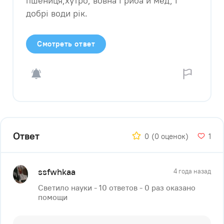
пшениця,хутро, вовна і риба й мед, і
добрі води рік.​
Смотреть ответ
Ответ
0
(0 оценок)
1
ssfwhkaa
4 года назад
Светило науки - 10 ответов - 0 раз оказано
помощи