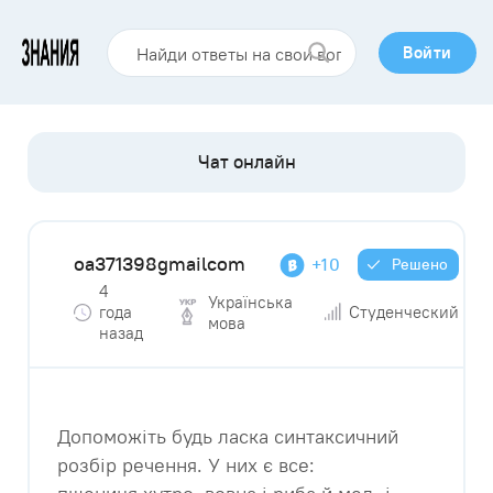
Войти
oa371398gmailcom
+10
Решено
4
Українська
года
Студенческий
мова
назад
Допоможіть будь ласка синтаксичний
розбір речення. У них є все: