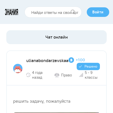
Войти
+100
ulianabondarzevskaa
Решено
4 года
5 - 9
Право
назад
классы
решить задачу, пожалуйста​