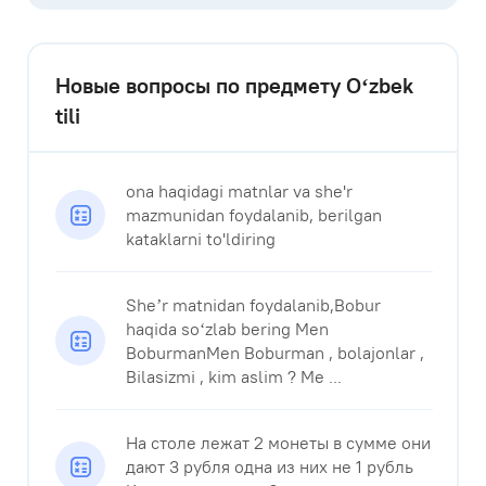
Новые вопросы по предмету Оʻzbek
tili
ona haqidagi matnlar va she'r
mazmunidan foydalanib, berilgan
kataklarni to'ldiring ​
Sheʼr matnidan foydalanib,Bobur
haqida soʻzlab bering Men
BoburmanMen Boburman , bolajonlar ,
Bilasizmi , kim aslim ? Me ...
На столе лежат 2 монеты в сумме они
дают 3 рубля одна из них не 1 рубль