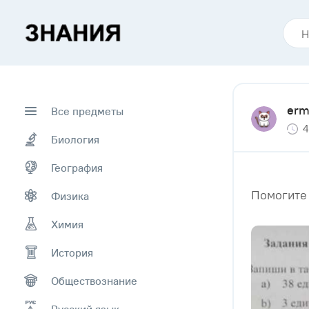
erm
Все предметы
4
Биология
География
Помогите 
Физика
Химия
История
Обществознание
Русский язык