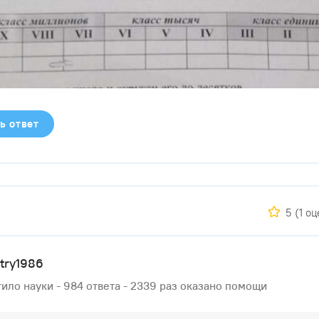
ь ответ
5
(1 о
try1986
ило науки - 984 ответа - 2339 раз оказано помощи