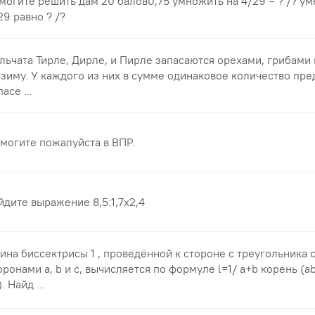
могите решить дам 20 балов0,75 умножить на 4/29 = ? /? у
29 равно ? /?
льчата Тирле, Дирле, и Пирле запасаются орехами, грибами
 зиму. У каждого из них в сумме одинаковое количество пре
асе ...
могите пожалуйста в ВПР.
йдите выражение 8,5:1,7х2,4
ина биссектрисы 1 , проведённой к стороне с треугольника 
оронами a, b и с, вычисляется по формуле l=1/ a+b корень (ab
. Найд ...