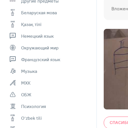
Другие предметы
Вложени
Беларуская мова
Қазақ тiлi
Немецкий язык
Окружающий мир
Французский язык
Музыка
МХК
ОБЖ
Психология
Оʻzbek tili
СПАСИБ