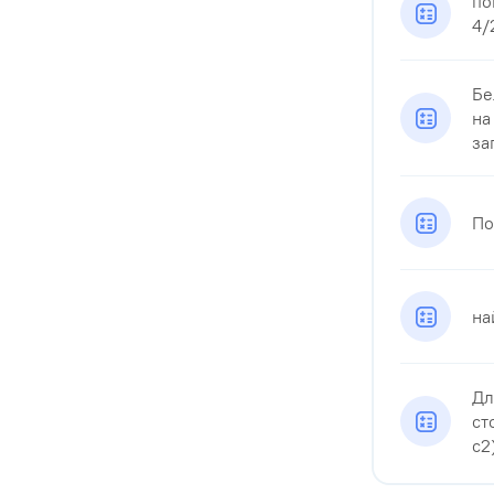
по
4/
Бе
на
зап
По
на
Дл
ст
c2)