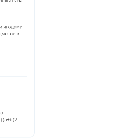
множить на
 и ягодами
дметов в
со
((a+b)2 -