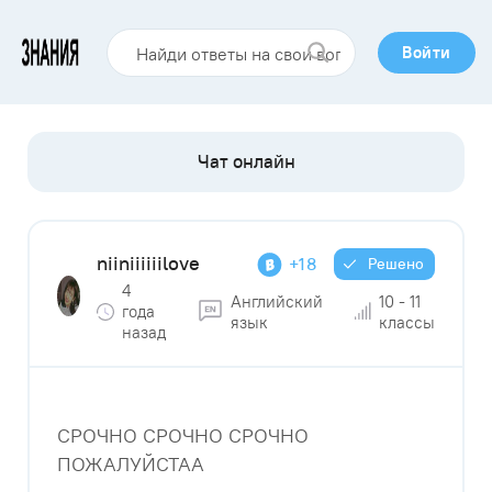
Войти
niiniiiiiilove
+18
Решено
4
Английский
10 - 11
года
язык
классы
назад
СРОЧНО СРОЧНО СРОЧНО
ПОЖАЛУЙСТАА ​