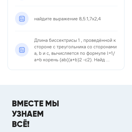
найдите выражение 8,5:1,7х2,4
Длина биссектрисы 1 , проведённой к
стороне с треугольника со сторонами
a, b и с, вычисляется по формуле l=1/
a+b корень (ab((a+b)2 -c2). Найд ...
ВМЕСТЕ МЫ
УЗНАЕМ
ВСЁ!