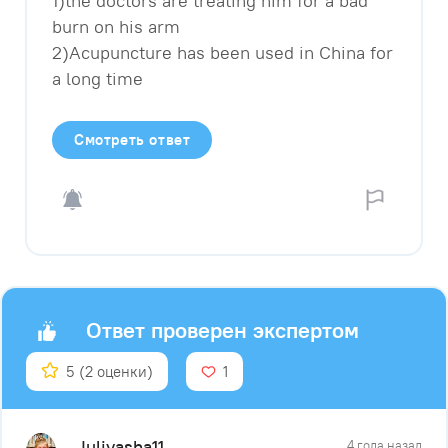
1)the doctors are treating him for a bad
burn on his arm
2)Acupuncture has been used in China for
a long time
Смотреть ответ
Ответ проверен экспертом
5
(2 оценки)
1
Juliyasha11
4 года назад