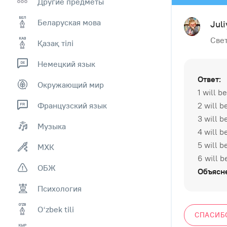
Другие предметы
Беларуская мова
Juli
Свет
Қазақ тiлi
Немецкий язык
Ответ:
Окружающий мир
1 will 
Французский язык
2 will b
3 will b
Музыка
4 will b
5 will b
МХК
6 will b
ОБЖ
Объясн
Психология
Оʻzbek tili
СПАСИБ