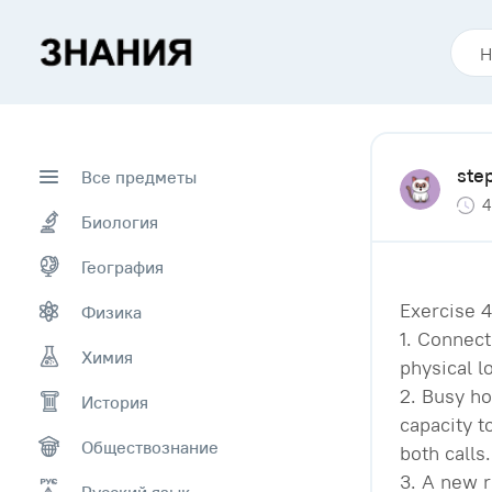
ste
Все предметы
4
Биология
География
Exercise 4
Физика
1. Connect
Химия
physical l
2. Busy ho
История
capacity t
Обществознание
both calls.
3. A new r
Русский язык