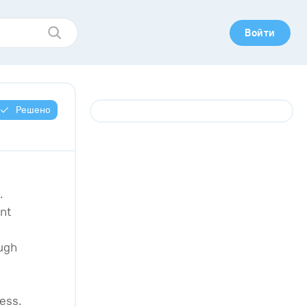
Войти
Решено
.
nt
ough
ess.