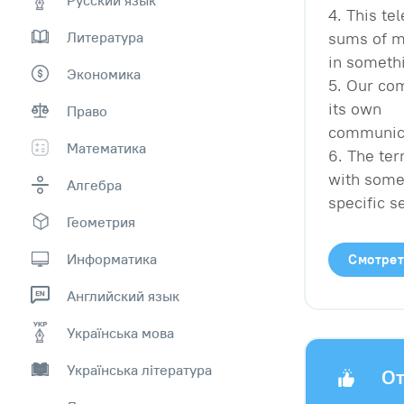
4. This te
Литература
sums of 
in somethi
Экономика
5. Our co
its own
Право
communica
Математика
6. The ter
with som
Алгебра
specific s
Геометрия
Информатика
Смотрет
Английский язык
Українська мова
Українська література
От