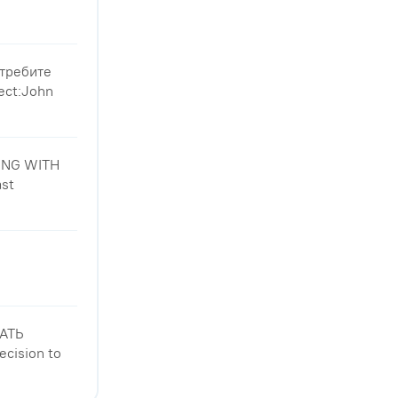
отребите
ect:John
ING WITH
ast
АТЬ
ision to