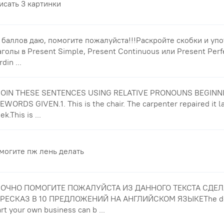
исать 3 картинки
 баллов даю, помогите пожалуйста!!!Раскройте скобки и уп
аголы в Present Simple, Present Continuous или Present Perf
din ...
 JOIN THESE SENTENCES USING RELATIVE PRONOUNS BEGINN
EWORDS GIVEN.1. This is the chair. The carpenter repaired it l
k.This is ...
могите пж лень делать
ОЧНО ПОМОГИТЕ ПОЖАЛУЙСТА ИЗ ДАННОГО ТЕКСТА СДЕЛ
РЕСКАЗ В 10 ПРЕДЛОЖЕНИЙ НА АНГЛИЙСКОМ ЯЗЫКЕThe dec
art your own business can b ...