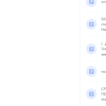
оп
50
гл
Har
I.
TH
wee
по
СР
ПЕ
st