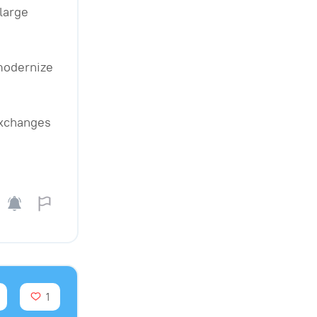
large
modernize
 exchanges
1