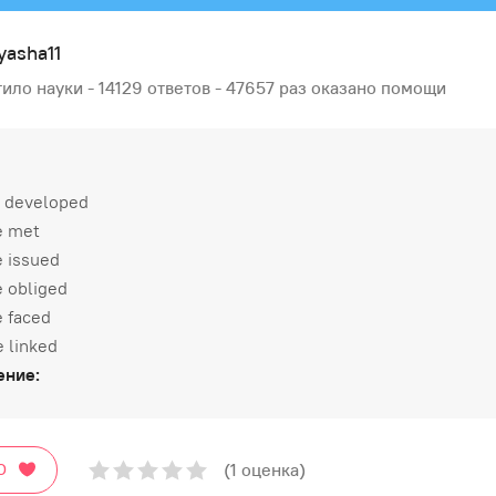
yasha11
ило науки - 14129 ответов - 47657 раз оказано помощи
be developed
e met
e issued
e obliged
e faced
e linked
ение:
(1 оценка)
О