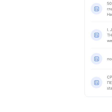
50
гл
Har
I.
TH
wee
по
СР
ПЕ
st