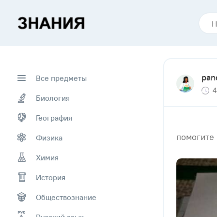
pan
Все предметы
4
Биология
География
помогите 
Физика
Химия
История
Обществознание
Русский язык