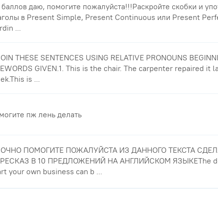
 баллов даю, помогите пожалуйста!!!Раскройте скобки и уп
аголы в Present Simple, Present Continuous или Present Perf
din ...
 JOIN THESE SENTENCES USING RELATIVE PRONOUNS BEGINN
EWORDS GIVEN.1. This is the chair. The carpenter repaired it l
k.This is ...
могите пж лень делать
ОЧНО ПОМОГИТЕ ПОЖАЛУЙСТА ИЗ ДАННОГО ТЕКСТА СДЕЛ
РЕСКАЗ В 10 ПРЕДЛОЖЕНИЙ НА АНГЛИЙСКОМ ЯЗЫКЕThe dec
art your own business can b ...