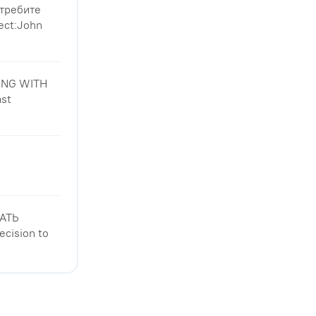
отребите
ect:John
ING WITH
ast
АТЬ
ision to