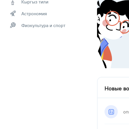
Кыргыз тили
Астрономия
Физкультура и спорт
Новые во
оп