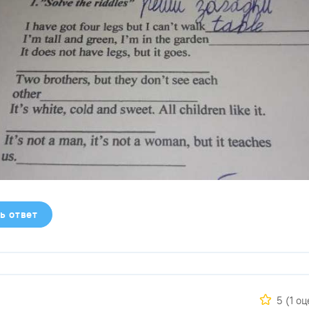
ь ответ
5
(1 о