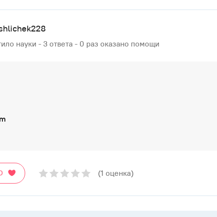
shlichek228
ило науки - 3 ответа - 0 раз оказано помощи
am
(1 оценка)
О