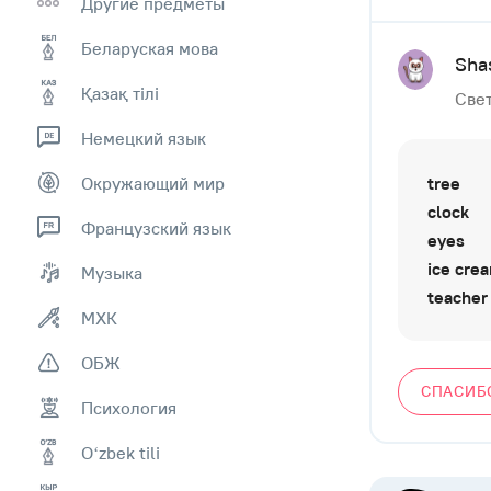
Другие предметы
Беларуская мова
Sha
Қазақ тiлi
Свет
Немецкий язык
Окружающий мир
tree
clock
Французский язык
eyes
ice cre
Музыка
teacher
МХК
ОБЖ
СПАСИБ
Психология
Оʻzbek tili