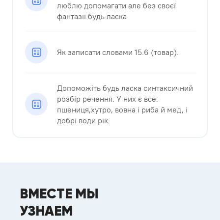
люблю допомагати але без своєї
фантазії будь ласка​
Як записати словами 15.6 (товар).
Допоможіть будь ласка синтаксичний
розбір речення. У них є все:
пшениця,хутро, вовна і риба й мед, і
добрі води рік.​
ВМЕСТЕ МЫ
УЗНАЕМ