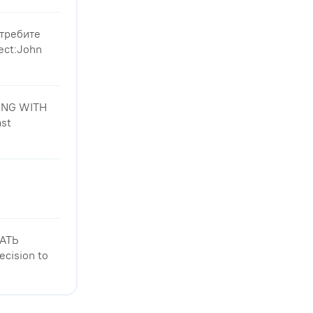
отребите
ect:John
ING WITH
ast
АТЬ
ision to