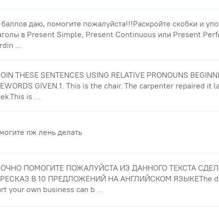
 баллов даю, помогите пожалуйста!!!Раскройте скобки и уп
аголы в Present Simple, Present Continuous или Present Perf
din ...
 JOIN THESE SENTENCES USING RELATIVE PRONOUNS BEGINN
EWORDS GIVEN.1. This is the chair. The carpenter repaired it l
k.This is ...
могите пж лень делать
ОЧНО ПОМОГИТЕ ПОЖАЛУЙСТА ИЗ ДАННОГО ТЕКСТА СДЕЛ
РЕСКАЗ В 10 ПРЕДЛОЖЕНИЙ НА АНГЛИЙСКОМ ЯЗЫКЕThe dec
art your own business can b ...