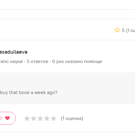
5
(1 о
yasadullaeva
ило науки - 5 ответов - 0 раз оказано помощи
 buy that book a week ago?
(1 оценка)
О