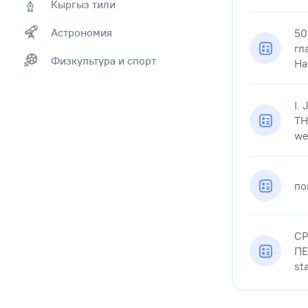
Кыргыз тили
Астрономия
50
гл
Физкультура и спорт
Har
I.
TH
wee
по
СР
ПЕ
st