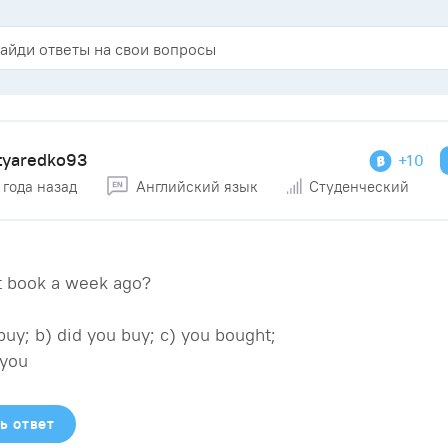
tyaredko93
+10
 года назад
Английский язык
Студенческий
t book a week ago?
buy; b) did you buy; c) you bought;
 you
ь ответ