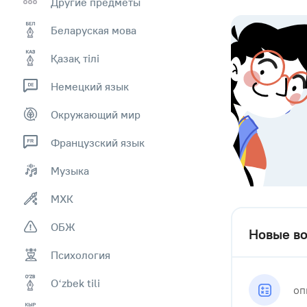
Другие предметы
Беларуская мова
Қазақ тiлi
Немецкий язык
Окружающий мир
Французский язык
Музыка
МХК
ОБЖ
Новые во
Психология
Оʻzbek tili
оп