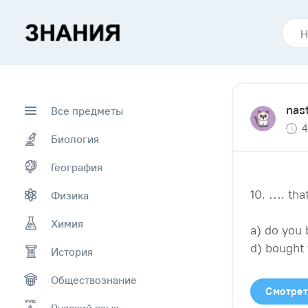
nas
Все предметы
4
Биология
География
10. …. tha
Физика
Химия
a) do you 
d) bought
История
Обществознание
Смотрет
Русский язык