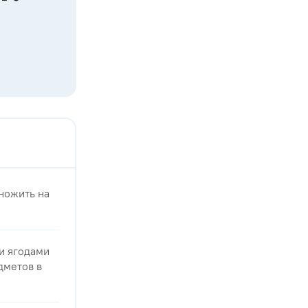
множить на
 и ягодами
дметов в