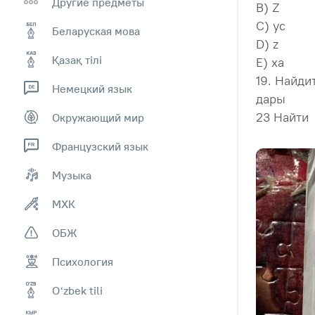
Другие предметы
B) Z
С) ус
Беларуская мова
D) z
Қазақ тiлi
E) ха
19. Найди
Немецкий язык
дары
23 Найти
Окружающий мир
Французский язык
Музыка
МХК
ОБЖ
Психология
Оʻzbek tili