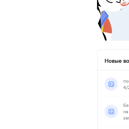
Новые во
по
4/
Бе
на
зап