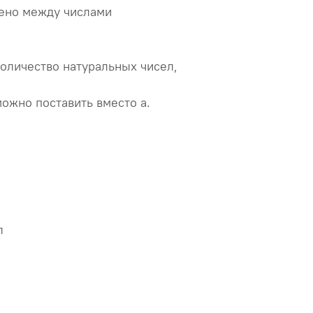
ено между числами
оличество натуральных чисел,
ожно поставить вместо а.
л