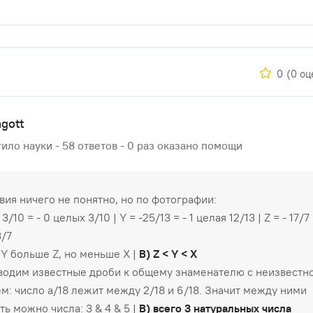
0
(0 оц
ngott
ило науки - 58 ответов - 0 раз оказано помощи
вия ничего не понятно, но по фотографии:
- 3/10 = - 0 целых 3/10 | Y = -25/13 = - 1 целая 12/13 | Z = - 17/7 
3/7
 Y больше Z, но меньше X |
B) Z < Y < X
водим известные дроби к общему знаменателю с неизвестн
м: число a/18 лежит между 2/18 и 6/18. Значит между ними
ть можно числа: 3 & 4 & 5 |
B) всего 3 натуральных числа