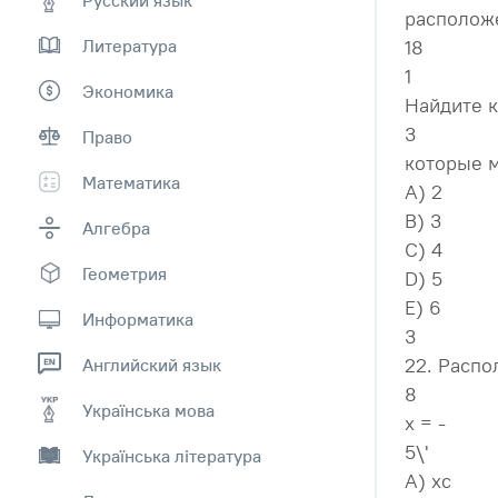
располож
Литература
18
1
Экономика
Найдите к
3
Право
которые м
Математика
А) 2
В) 3
Алгебра
C) 4
Геометрия
D) 5
E) 6
Информатика
3
22. Распо
Английский язык
8
Українська мова
x = -
5\'
Українська література
А) xc