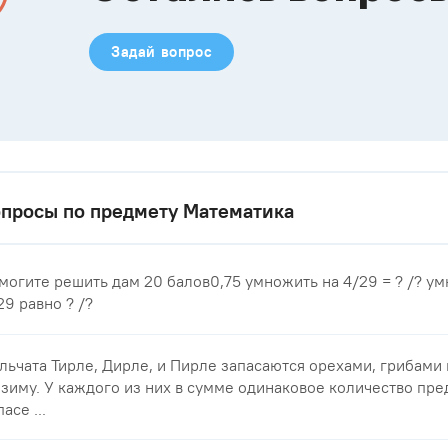
Задай вопрос
просы по предмету Математика
могите решить дам 20 балов0,75 умножить на 4/29 = ? /? у
29 равно ? /?
льчата Тирле, Дирле, и Пирле запасаются орехами, грибами
 зиму. У каждого из них в сумме одинаковое количество пре
асе ...