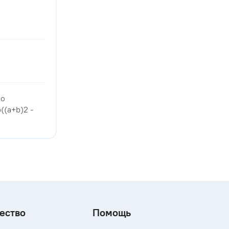
со
((a+b)2 -
ество
Помощь