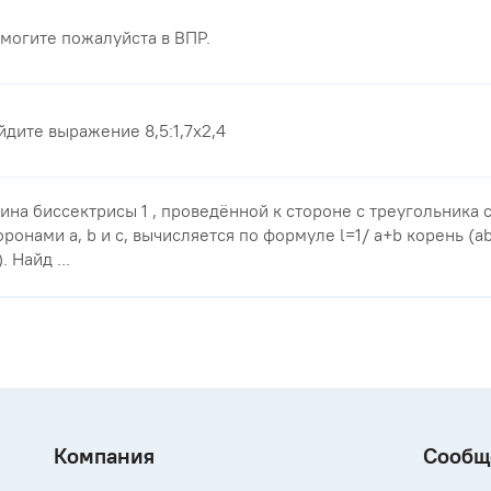
могите пожалуйста в ВПР.
йдите выражение 8,5:1,7х2,4
ина биссектрисы 1 , проведённой к стороне с треугольника 
оронами a, b и с, вычисляется по формуле l=1/ a+b корень (ab
. Найд ...
Компания
Сообщ