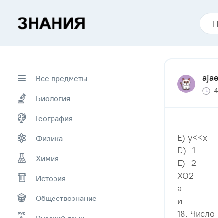
aja
Все предметы
4
Биология
География
E) у<<х
Физика
D) -1
Химия
E) -2
ХО2
История
a
Обществознание
и
18. Число
Русский язык