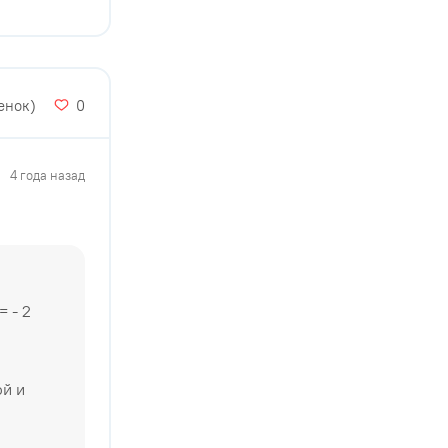
енок)
0
4 года назад
= - 2
ой и