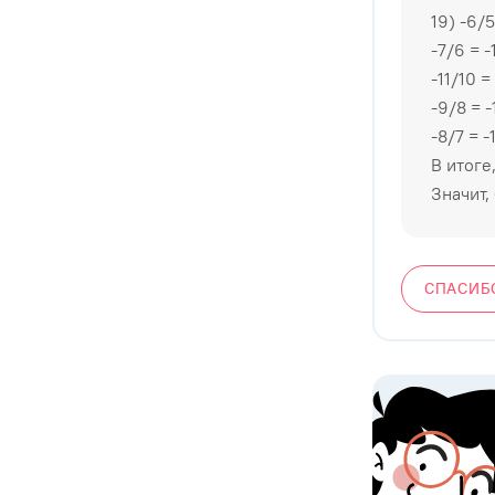
19) -6/5
-7/6 = -
-11/10 =
-9/8 = -
-8/7 = -
В итоге,
Значит,
СПАСИБ