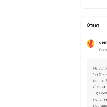
Ответ
dei
Свет
Из усло
17) X = 
целые 
Значит:
18) При
получае
постави