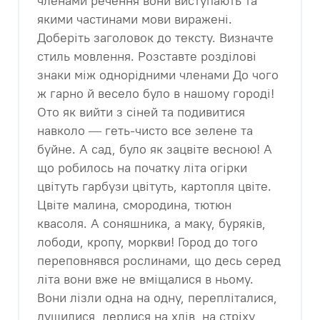
членами речення вони виступають та
якими частинами мови виражені.
Доберіть заголовок до тексту. Визначте
стиль мовлення. Розставте розділові
знаки між однорідними членами До чого
ж гарно й весело було в нашому городі!
Ото як вийти з сіней та подивитися
навколо — геть-чисто все зелене та
буйне. А сад, було як зацвіте весною! А
що робилось на початку літа огірки
цвітуть гарбузи цвітуть, картопля цвіте.
Цвіте малина, смородина, тютюн
квасоля. А соняшника, а маку, буряків,
лободи, кропу, моркви! Город до того
переповнявся рослинами, що десь серед
літа вони вже не вміщалися в ньому.
Вони лізли одна на одну, перепліталися,
душилися, дерлися на хлів, на стріху,