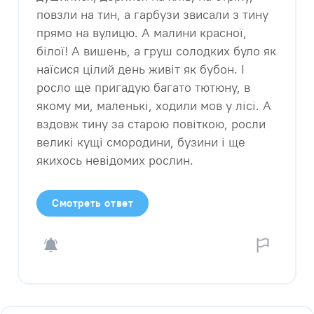
повзли на тин, а гарбузи звисали з тину
прямо на вулицю. А малини красної,
білої! А вишень, а груш солодких було як
наїсися цілий день живіт як бубон. І
росло ще пригадую багато тютюну, в
якому ми, маленькі, ходили мов у лісі. А
вздовж тину за старою повіткою, росли
великі кущі смородини, бузини і ще
якихось невідомих рослин.​
Смотреть ответ