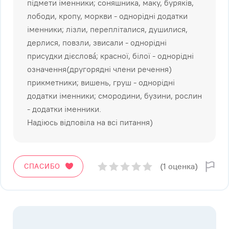
підмети іменники; соняшника, маку, буряків,
лободи, кропу, моркви - однорідні додатки
іменники; лізли, перепліталися, душилися,
дерлися, повзли, звисали - однорідні
присудки дієсловá; красної, білої - однорідні
означення(другорядні члени речення)
прикметники; вишень, груш - однорідні
додатки іменники; смородини, бузини, рослин
- додатки іменники.
Надіюсь відповіла на всі питання)
(1 оценка)
СПАСИБО