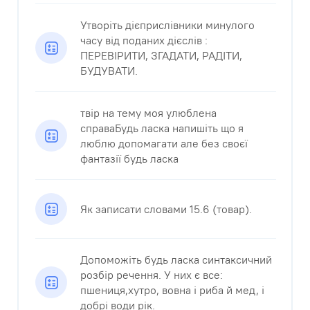
Утворіть дієприслівники минулого
часу від поданих дієслів :
ПЕРЕВІРИТИ, ЗГАДАТИ, РАДІТИ,
БУДУВАТИ.​
твір на тему моя улюблена
справаБудь ласка напишіть що я
люблю допомагати але без своєї
фантазії будь ласка​
Як записати словами 15.6 (товар).
Допоможіть будь ласка синтаксичний
розбір речення. У них є все:
пшениця,хутро, вовна і риба й мед, і
добрі води рік.​