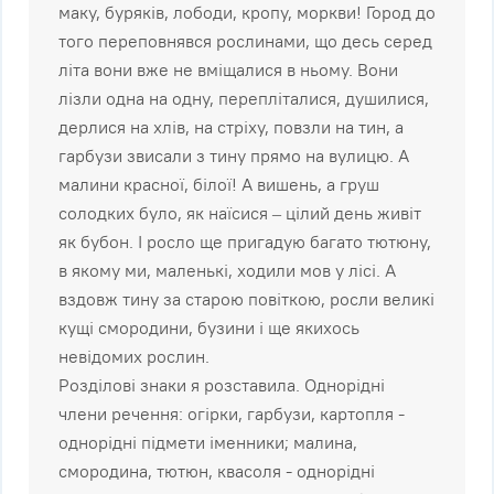
маку, буряків, лободи, кропу, моркви! Город до
того переповнявся рослинами, що десь серед
літа вони вже не вміщалися в ньому. Вони
лізли одна на одну, перепліталися, душилися,
дерлися на хлів, на стріху, повзли на тин, а
гарбузи звисали з тину прямо на вулицю. А
малини красної, білої! А вишень, а груш
солодких було, як наїсися – цілий день живіт
як бубон. І росло ще пригадую багато тютюну,
в якому ми, маленькі, ходили мов у лісі. А
вздовж тину за старою повіткою, росли великі
кущі смородини, бузини і ще якихось
невідомих рослин.
Розділові знаки я розставила. Однорідні
члени речення: огірки, гарбузи, картопля -
однорідні підмети іменники; малина,
смородина, тютюн, квасоля - однорідні