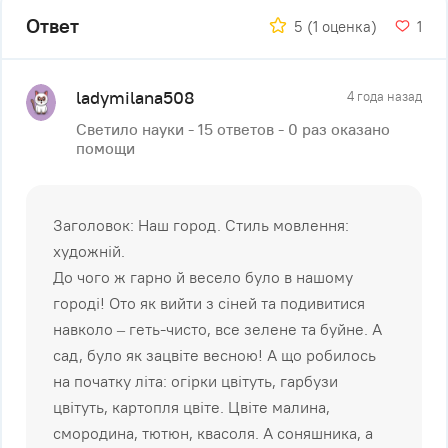
Ответ
5
(1 оценка)
1
ladymilana508
4 года назад
Светило науки - 15 ответов - 0 раз оказано
помощи
Заголовок: Наш город. Стиль мовлення:
художній.
До чого ж гарно й весело було в нашому
городі! Ото як вийти з сіней та подивитися
навколо – геть-чисто, все зелене та буйне. А
сад, було як зацвіте весною! А що робилось
на початку літа: огірки цвітуть, гарбузи
цвітуть, картопля цвіте. Цвіте малина,
смородина, тютюн, квасоля. А соняшника, а