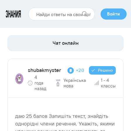
Войти
shubakmyster
+20
Решено
4
Українська
1 - 4
года
мова
классы
назад
даю 25 балов Запишіть текст, знайдіть
однорідні члени речення. Укажіть, якими