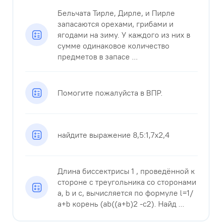
Бельчата Тирле, Дирле, и Пирле
запасаются орехами, грибами и
ягодами на зиму. У каждого из них в
сумме одинаковое количество
предметов в запасе ...
Помогите пожалуйста в ВПР.
найдите выражение 8,5:1,7х2,4
Длина биссектрисы 1 , проведённой к
стороне с треугольника со сторонами
a, b и с, вычисляется по формуле l=1/
a+b корень (ab((a+b)2 -c2). Найд ...