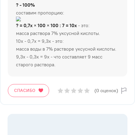
?
-
100
%
составим пропорцию:
?
=
0
,
7х
×
100
×
100
:
7
=
10х
- это:
масса раствора 7% уксусной кислоты.
10х - 0,7х = 9,3х - это:
масса воды в 7% растворе уксусной кислоты.
9,3х - 0,3х = 9х - что составляет 9 масс
старого раствора.
(0 оценок)
СПАСИБО