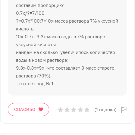
составим пропорцию:
0.7х/?=7/100
?=0.7х*100:7=10х-масса раствора 7% уксусной
кислоты
10х-0.7х=9.3х масса воды в 7% растворе
уксусной кислоты
найдем на сколько увеличилось количество
воды в новом растворе:
9.3х-0.3х=9х -что составляет 9 масс старого
раствора (70%)
т е ответ под № 1
(1 оценка)
СПАСИБО