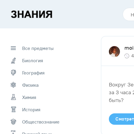
moi
Все предметы
4
Биология
География
Вокруг Зе
Физика
за 3 часа
Химия
быть?
История
Смотрет
Обществознание
Русский язык