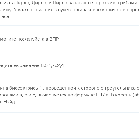
льчата Тирле, Дирле, и Пирле запасаются орехами, грибами
 зиму. У каждого из них в сумме одинаковое количество пре
асе ...
могите пожалуйста в ВПР.
йдите выражение 8,5:1,7х2,4
ина биссектрисы 1 , проведённой к стороне с треугольника 
оронами a, b и с, вычисляется по формуле l=1/ a+b корень (ab
. Найд ...