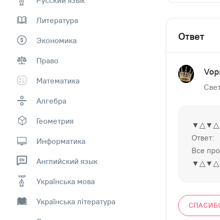
Литература
Ответ
Экономика
Право
Vop
Математика
Свет
Алгебра
Геометрия
▼△▼△
Ответ:
Информатика
Все про
Английский язык
▼△▼△
Українська мова
Українська література
СПАСИБ