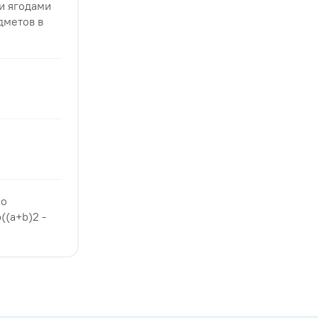
 и ягодами
дметов в
со
((a+b)2 -