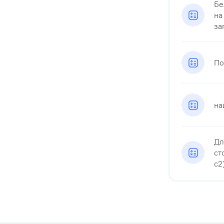
Бе
на
зап
По
на
Дл
ст
c2)