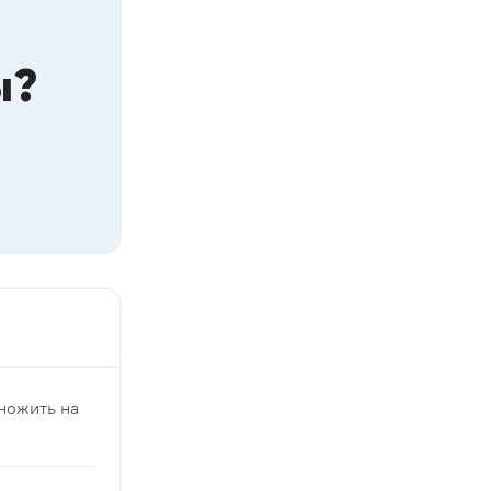
ы?
множить на