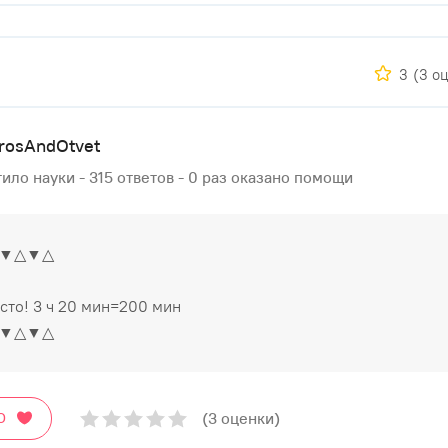
3
(3 о
rosAndOtvet
ило науки - 315 ответов - 0 раз оказано помощи
▼△▼△
сто! 3 ч 20 мин=200 мин
▼△▼△
(3 оценки)
О