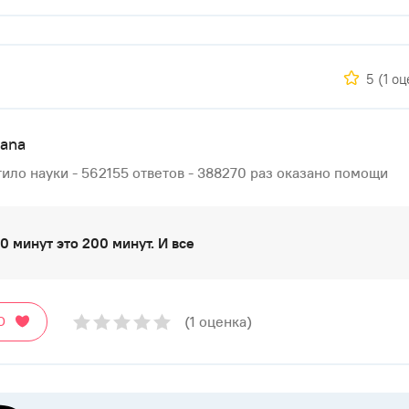
5
(1 о
lana
ило науки - 562155 ответов - 388270 раз оказано помощи
20 минут это 200 минут. И все
(1 оценка)
О