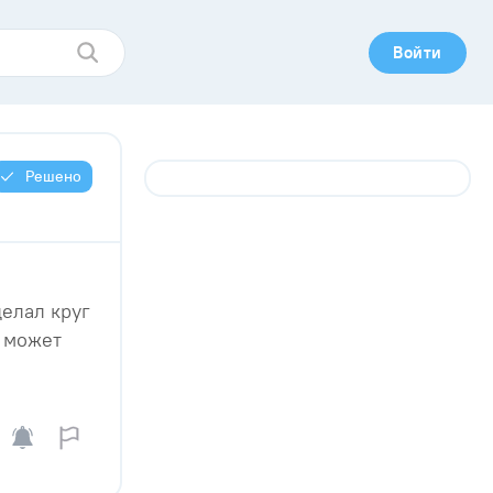
Войти
Решено
делал круг
е может