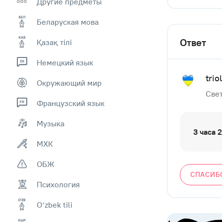
Другие предметы
Беларуская мова
Ответ
Қазақ тiлi
Немецкий язык
trio
Окружающий мир
Свет
Французский язык
Музыка
3 часа 
МХК
ОБЖ
СПАСИБ
Психология
Оʻzbek tili