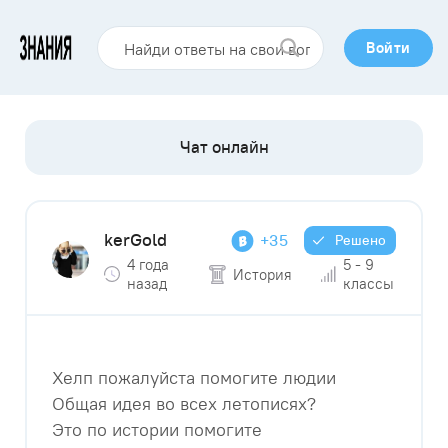
Войти
kerGold
+35
Решено
4 года
5 - 9
История
назад
классы
Хелп пожалуйста помогите людии
Общая идея во всех летописях?
Это по истории помогите