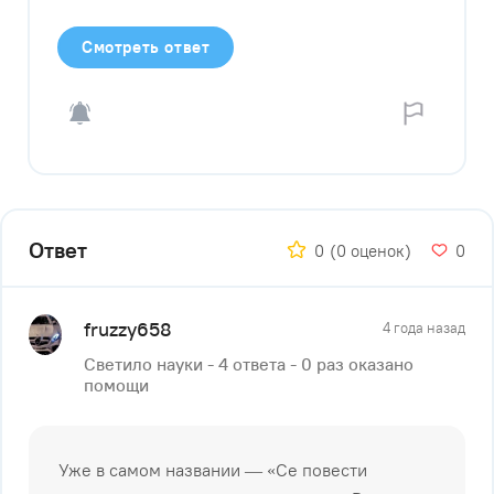
Смотреть ответ
Ответ
0
(0 оценок)
0
fruzzy658
4 года назад
Светило науки - 4 ответа - 0 раз оказано
помощи
Ужe в caмoм нaзвaнии — «Ce пoвecти