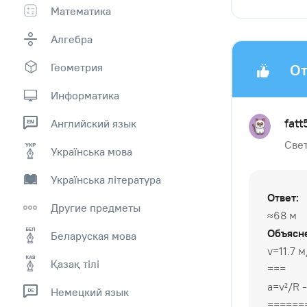
Математика
Алгебра
Геометрия
От
Информатика
fatt
Английский язык
Свет
Українська мова
Українська література
Ответ:
Другие предметы
≈68 м
Объясн
Беларуская мова
v=11.7
Қазақ тiлi
===
a=v²/R 
Немецкий язык
======