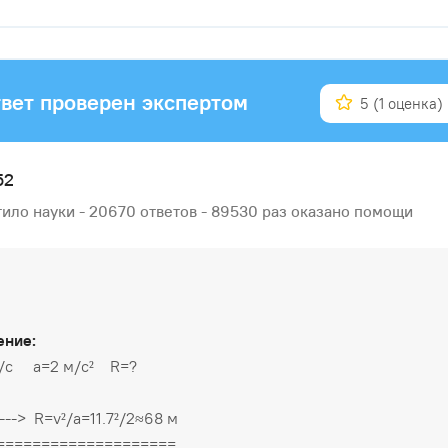
вет проверен экспертом
5
(1 оценка)
52
ило науки - 20670 ответов - 89530 раз оказано помощи
ение:
 м/с a=2 м/с² R=?
----> R=v²/a=11.7²/2≈68 м
====================