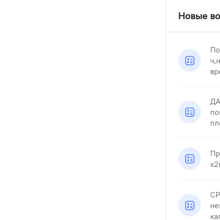
Новые во
По
ч,
вр
ДА
по
пл
Пр
x2
СР
не
ка