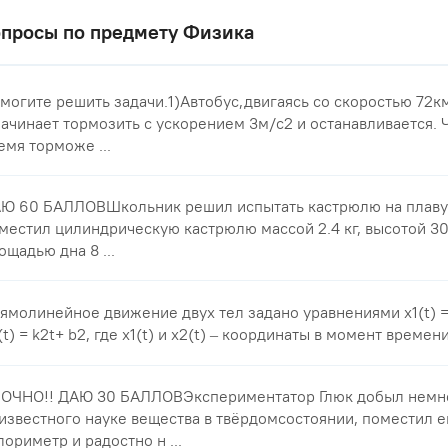
просы по предмету Физика
могите решить задачи.1)Автобус,двигаясь со скоростью 72к
начинает тормозить с ускорением 3м/с2 и останавливается. 
емя торможе ...
Ю 60 БАЛЛОВШкольник решил испытать кастрюлю на плавуч
местил цилиндрическую кастрюлю массой 2.4 кг, высотой 30
ощадью дна 8 ...
ямолинейное движение двух тел задано уравнениями x1(t) = k
(t) = k2t+ b2, где x1(t) и x2(t) – координаты в момент времени 
ОЧНО!! ДАЮ 30 БАЛЛОВЭкспериментатор Глюк добыл немн
известного науке вещества в твёрдомсостоянии, поместил е
лориметр и радостно н ...