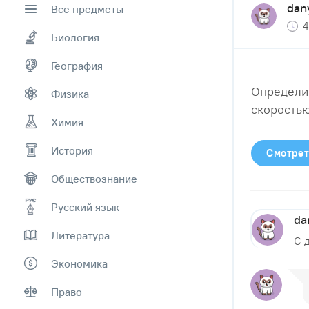
dan
Все предметы
4
Биология
География
Определит
Физика
скоростью
Химия
История
Смотрет
Обществознание
Русский язык
da
Литература
С 
Экономика
Право