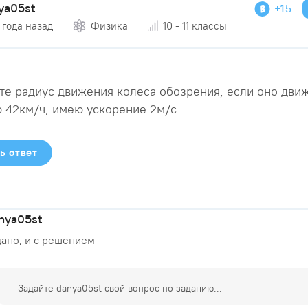
ya05st
+15
 года назад
Физика
10 - 11 классы
е радиус движения колеса обозрения, если оно движ
 42км/ч, имею ускорение 2м/с
ь ответ
nya05st
дано, и с решением