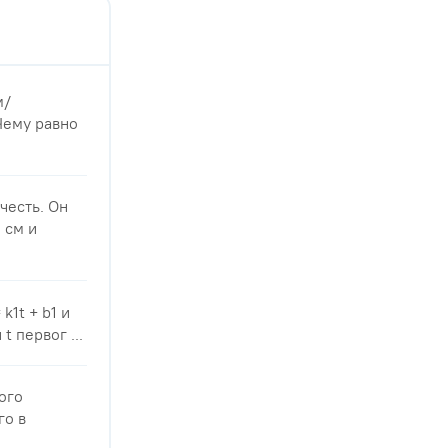
м/
Чему равно
есть. Он
 см и
1t + b1 и
t первог ...
ого
го в