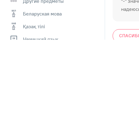
Другие предметы
"-" зна
надеюсь
Беларуская мова
Қазақ тiлi
СПАСИБ
Немецкий язык
Окружающий мир
Французский язык
Музыка
МХК
ОБЖ
Психология
Оʻzbek tili