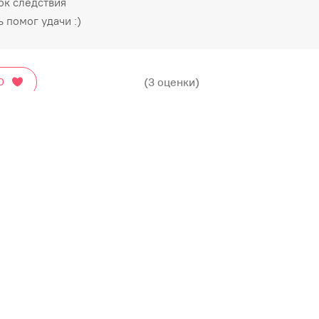
чок следствия
 помог удачи :)
(3 оценки)
О
Остались вопрос
Задай вопрос