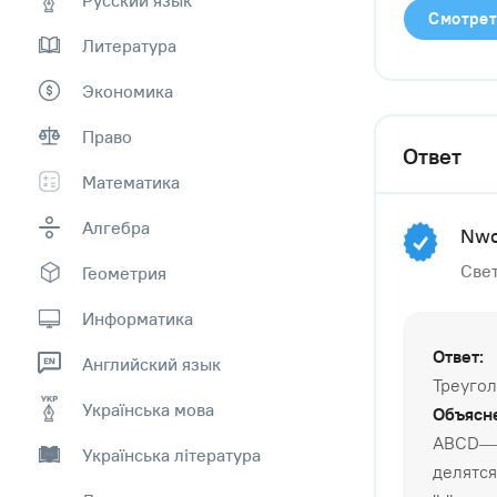
Смотрет
Литература
Экономика
Право
Ответ
Математика
Алгебра
Nwo
Свет
Геометрия
Информатика
Ответ:
Английский язык
Треуго
Українська мова
Объясн
ABCD—п
Українська література
делятс