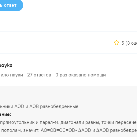
ь ответ
5
(3 оц
oyks
ило науки - 27 ответов - 0 раз оказано помощи
льники AOD и АОВ равнобедренные
ение:
рямоугольник и парал-м. диагонали равны, точки пересеч
я пополам, значит: АО=ОВ=ОС=ОD- ∆АОD и ∆АОВ равнобедр