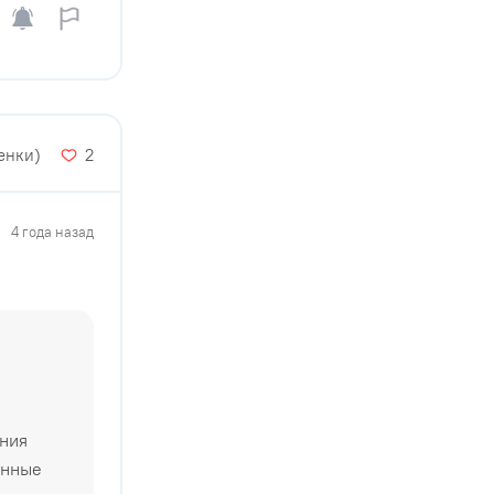
енки)
2
4 года назад
ения
енные