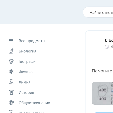
bib
Все предметы
4
Биология
География
Помогите 
Физика
Химия
История
Обществознание
Русский язык