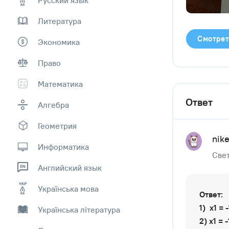
Литература
Смотрет
Экономика
Право
Математика
Ответ
Алгебра
Геометрия
nik
Информатика
Свет
Английский язык
Українська мова
Ответ:
1) х1 = 
Українська література
2) х1 = 