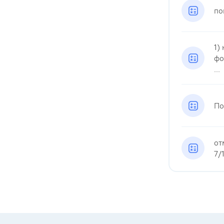
по
1)
фо
...
По
от
7/