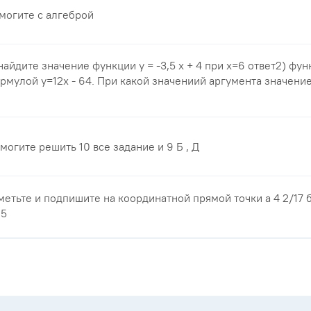
могите с алгеброй
 найдите значение функции у = -3,5 x + 4 при x=6 ответ2) фу
рмулой y=12x - 64. При какой значениий аргумента значени
могите решить 10 все задание и 9 Б , Д
метьте и подпишите на координатной прямой точки а 4 2/17 б 
15