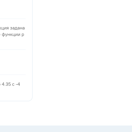
нкция задана
е функции р
4.35 с -4