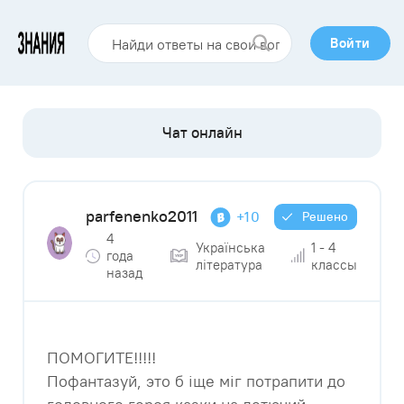
Войти
parfenenko2011
+10
Решено
4
Українська
1 - 4
года
література
классы
назад
ПОМОГИТЕ!!!!!
Пофантазуй, это б іще міг потрапити до