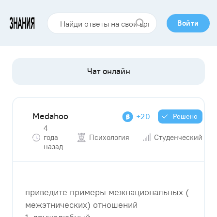
Войти
Medahoo
+20
Решено
4
года
Психология
Студенческий
назад
приведите примеры межнациональных (
межэтнических) отношений