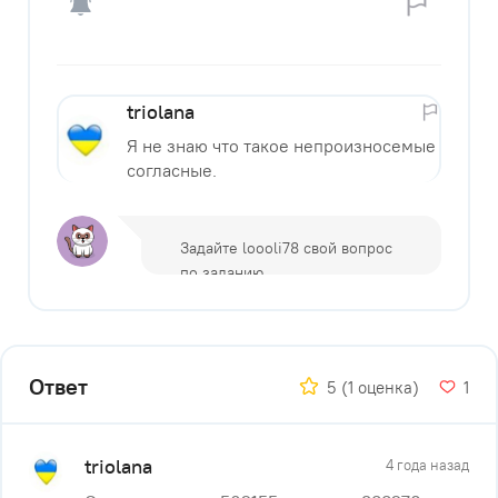
triolana
Я не знаю что такое непроизносемые
согласные.
Ответ
5
(1 оценка)
1
triolana
4 года назад