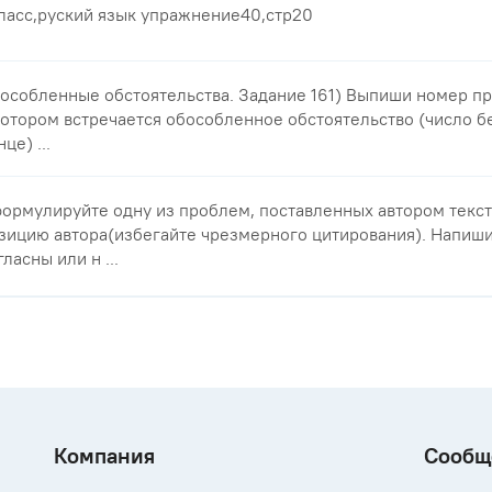
ласс,руский язык упражнение40,стр20
особленные обстоятельства. Задание 161) Выпиши номер п
котором встречается обособленное обстоятельство (число бе
це) ...
ормулируйте одну из проблем, поставленных автором текста
зицию автора(избегайте чрезмерного цитирования). Напиши
гласны или н ...
Компания
Сообщ