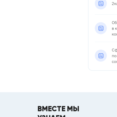
2к
Об
в 
кон
Сф
по
со
ВМЕСТЕ МЫ