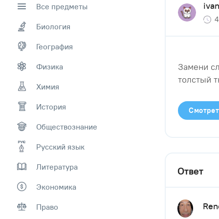
iva
Все предметы
4
Биология
География
Замени сл
Физика
толстый 
Химия
История
Смотрет
Обществознание
Русский язык
Литература
Ответ
Экономика
Ren
Право