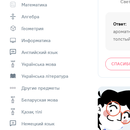
Свет
Математика
Алгебра
Ответ:
Геометрия
аромат
толсты
Информатика
Английский язык
Українська мова
СПАСИБ
Українська література
Другие предметы
Беларуская мова
Қазақ тiлi
Немецкий язык