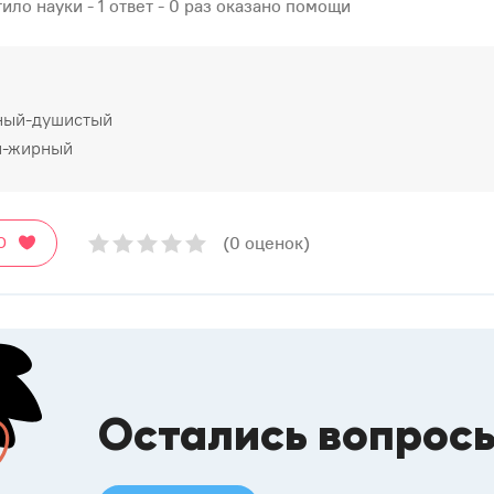
ило науки - 1 ответ - 0 раз оказано помощи
ный-душистый
й-жирный
(0 оценок)
О
Остались вопрос