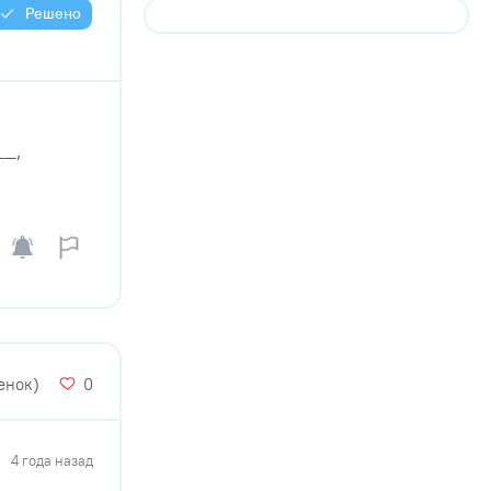
Решено
__,
енок)
0
4 года назад