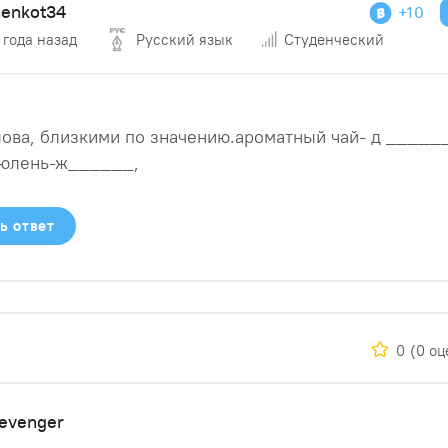
nenkot34
+10
 года назад
Русский язык
Студенческий
ова, близкими по значению.ароматный чай- д _____
тюлень-ж______,
ь ответ
0
(0 оц
evenger