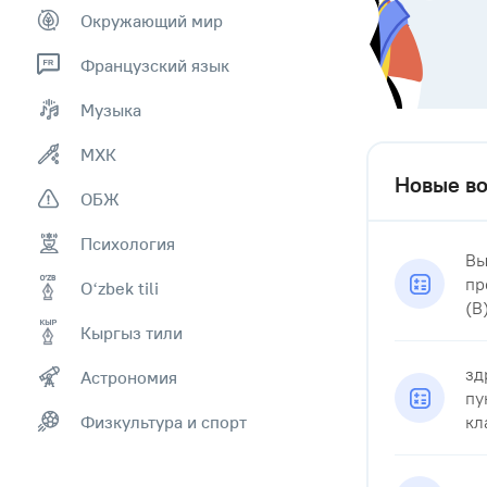
Окружающий мир
Французский язык
Музыка
МХК
Новые во
ОБЖ
Психология
Вы
пр
Оʻzbek tili
(В
Кыргыз тили
зд
Астрономия
пу
Физкультура и спорт
кла