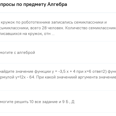
просы по предмету Алгебра
 кружок по робототехнике записались семиклассники и
сьмиклассники, всего 28 человек. Количество семиклассник
писавшихся на кружок, отн ...
могите с алгеброй
 найдите значение функции у = -3,5 x + 4 при x=6 ответ2) фу
рмулой y=12x - 64. При какой значениий аргумента значени
могите решить 10 все задание и 9 Б , Д