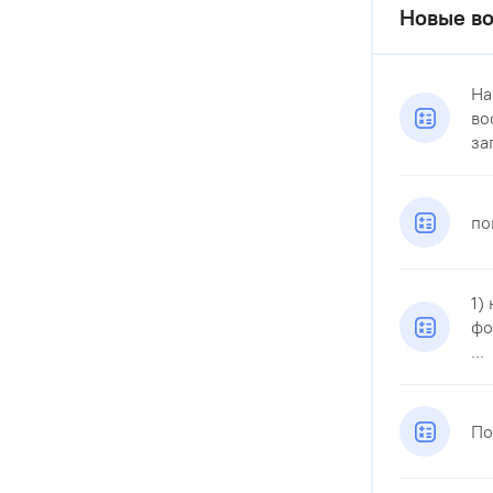
Новые во
На
во
за
по
1)
фо
...
По