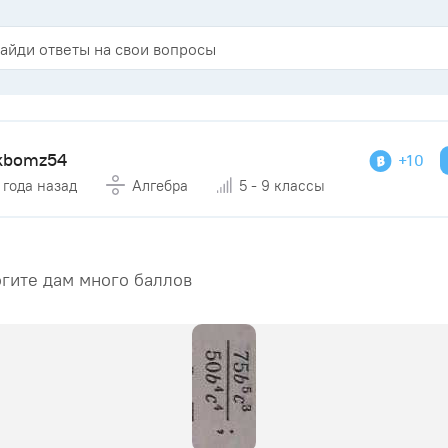
ikbomz54
+10
 года назад
Алгебра
5 - 9 классы
гите дам много баллов​