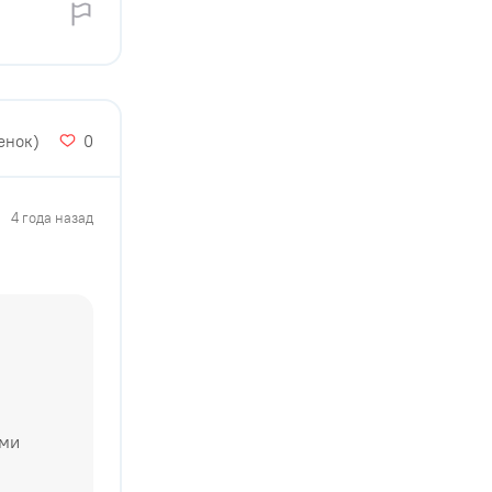
енок)
0
4 года назад
ами