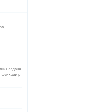
ов,
нкция задана
е функции р