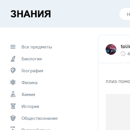
tol
Все предметы
4
Биология
География
плиз помо
Физика
Химия
История
Обществознание
Русский язык