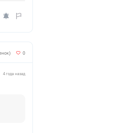
енок)
0
4 года назад