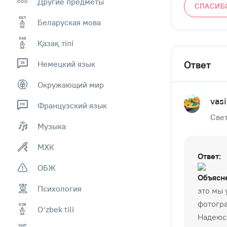
Другие предметы
СПАСИБ
Беларуская мова
Қазақ тiлi
Ответ
Немецкий язык
Окружающий мир
vasi
Французский язык
Свет
Музыка
МХК
Ответ:
ОБЖ
Объясн
Психология
это мы 
фотогра
Оʻzbek tili
Надеюс