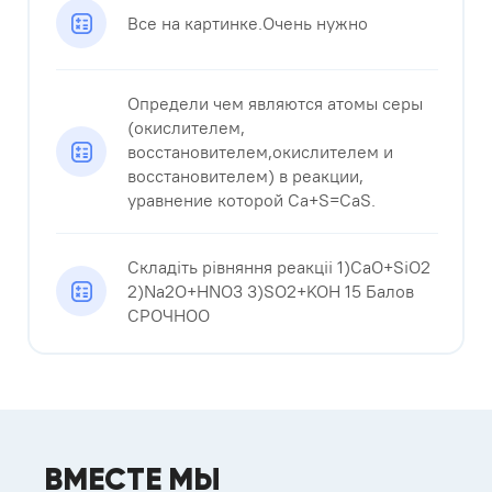
Все на картинке.Очень нужно​
Определи чем являются атомы серы
(окислителем,
восстановителем,окислителем и
восстановителем) в реакции,
уравнение которой Ca+S=CaS.
Складіть рівняння реакціі 1)CaO+SiO2
2)Na2O+HNO3 3)SO2+KOH 15 Балов
СРОЧНОО​
ВМЕСТЕ МЫ