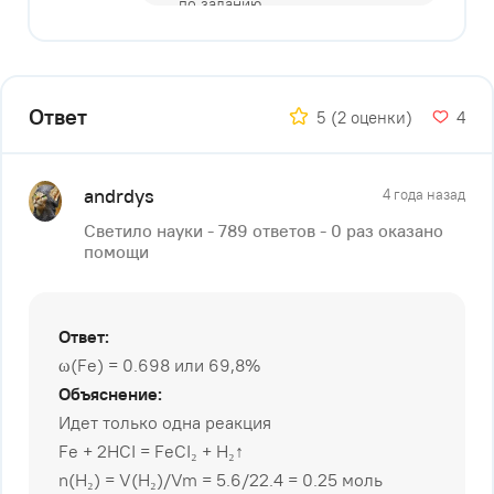
Ответ
5
(2 оценки)
4
andrdys
4 года назад
Светило науки - 789 ответов - 0 раз оказано
помощи
Ответ:
ω(Fe) = 0.698 или 69,8%
Объяснение:
Идет только одна реакция
Fe + 2HCI = FeCI₂ + H₂↑
n(H₂) = V(H₂)/Vm = 5.6/22.4 = 0.25 моль