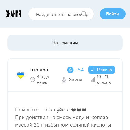
Войти
triolana
+54
Решено
4 года
10 - 11
Химия
назад
классы
Помогите, пожалуйста ❤️❤️❤️
При действии на смесь меди и железа
массой 20 г избытком соляной кислоты