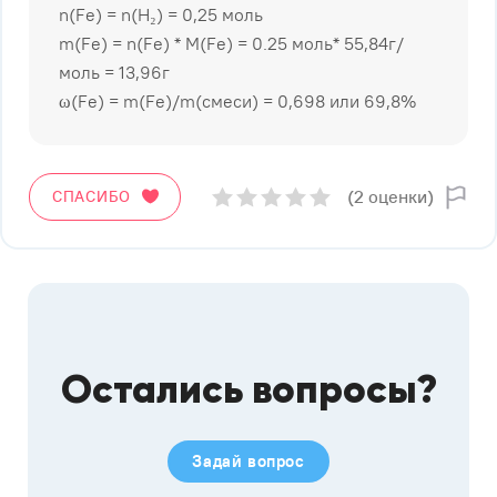
n(Fe) = n(H₂) = 0,25 моль
m(Fe) = n(Fe) * M(Fe) = 0.25 моль* 55,84г/
моль = 13,96г
ω(Fe) = m(Fe)/m(смеси) = 0,698 или 69,8%
(2 оценки)
СПАСИБО
Остались вопросы?
Задай вопрос