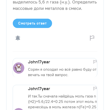
выделилось 5,6 л газа (н.у.). Определить
массовые доли металлов в смеси.​
Смотреть ответ
John17year
Сорян я опоздал но всё равно буду от
вечать на твой вапрос.
John17year
И так.Ты сначала найдёшь моль газа n
(H2)=5.6/22.4=0.25 потом этот моль п
еренесёшь в моль железа n(Fe)=0.25