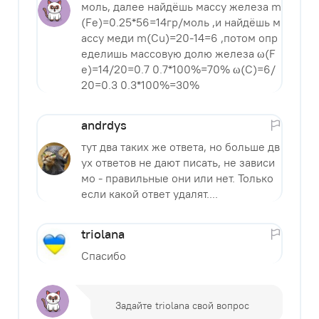
моль, далее найдёшь массу железа m
(Fe)=0.25*56=14гр/моль ,и найдёшь м
ассу меди m(Cu)=20-14=6 ,потом опр
еделишь массовую долю железа ω(F
e)=14/20=0.7 0.7*100%=70% ω(C)=6/
20=0.3 0.3*100%=30%
andrdys
тут два таких же ответа, но больше дв
ух ответов не дают писать, не зависи
мо - правильные они или нет. Только
если какой ответ удалят....
triolana
Спасибо