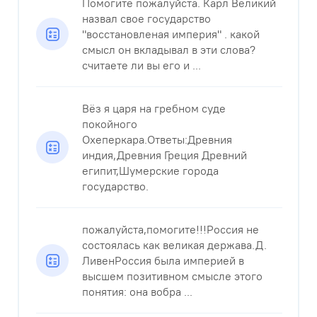
Помогите пожалуйста. Карл Великий
назвал свое государство
"восстановленая империя" . какой
смысл он вкладывал в эти слова?
считаете ли вы его и ...
Вёз я царя на гребном суде
покойного
Охеперкара.Ответы:Древния
индия,Древния Греция Древний
египит,Шумерские города
государство.
пожалуйста,помогите!!!Россия не
состоялась как великая держава.Д.
ЛивенРоссия была империей в
высшем позитивном смысле этого
понятия: она вобра ...