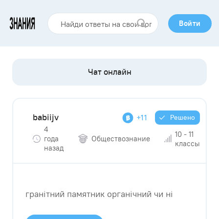
Войти
babiijv
+11
Решено
4
10 - 11
года
Обществознание
классы
назад
гранітний памятник органічний чи ні