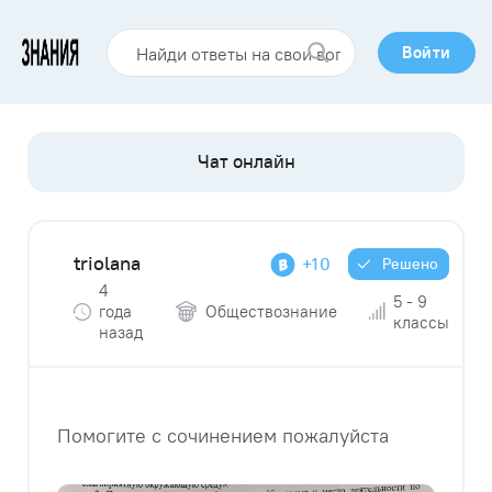
Войти
triolana
+10
Решено
4
5 - 9
года
Обществознание
классы
назад
Помогите с сочинением пожалуйста