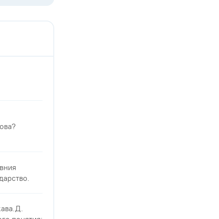
лова?
евния
дарство.
ава.Д.