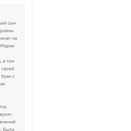
ший сын
оровны
женат на
-Марии
, в том
и своей
 брак с
рая
тор
нером-
менений
. Были