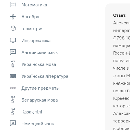
Математика
Ответ:
Алгебра
Алексан
Геометрия
императ
(1798-1
Информатика
немецк
Английский язык
Гессен-
получив
Українська мова
числе и
жены Ма
Українська література
княжной
Другие предметы
после б
Юрьевск
Беларуская мова
которые
Қазақ тiлi
Алексан
террори
Немецкий язык
в облик