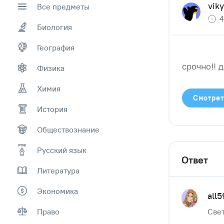
vik
Все предметы
4
Биология
География
срочно!! д
Физика
Химия
Смотрет
История
Обществознание
Русский язык
Ответ
Литература
Экономика
all
Право
Свет