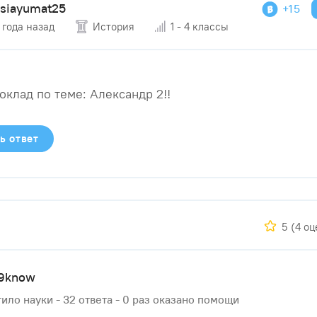
ysiayumat25
+15
 года назад
История
1 - 4 классы
оклад по теме: Александр 2!!​
ь ответ
5
(4 оц
59know
ило науки - 32 ответа - 0 раз оказано помощи