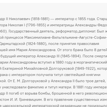
др II Николаевич (1818-1881) — император с 1855 года. Стар
ора Николая I (1796-1855) и императрицы Александры Фед
860). Государственный деятель, реформатор,дипломат. Был 
ой принцессе Максимилиане-Вильгельмине-Августе-Софии
Дармштадской (1824-1880), после принятия православия
шей имя Мария Александровна. От этого брака было 8 детей
 будущий император Александр III (1845-1894). После смерт
рии Александровны вступил в 1880 году в морганатический
 Екатериной Михайловной Долгоруковой (1849-1922), кото
рака с императором получила титул светлейшей княгини
ой. От Е. М. Долгоруковой у Александра II было трое детей,
 унаследовали фамилию и титул матери. В 1881 году импера
др II погиб от взрыва бомбы, брошенной в него революцио
стом И. И. Гриневицким. В его правление существенных из
е царскосельской императорской резиденции не произошло