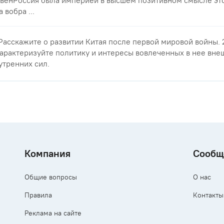
венРоссия была империей в высшем позитивном смысле это
а вобра ...
 Расскажите о развитии Китая после первой мировой войны. 
арактеризуйте политику и интересы вовлеченных в нее вне
утренних сил.
Компания
Сообщ
Общие вопросы
О нас
Правила
Контакты
Реклама на сайте