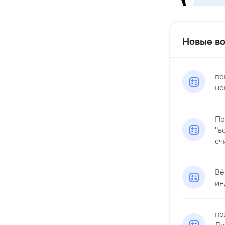
Новые во
по
не
По
"в
сч
Вё
ин
по