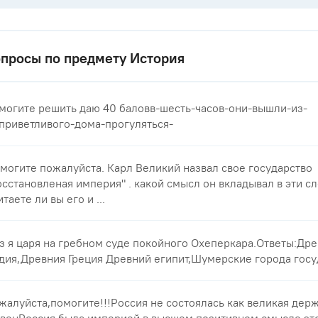
просы по предмету История
могите решить даю 40 баловв-шесть-часов-они-вышли-из-
приветливого-дома-прогуляться-
могите пожалуйста. Карл Великий назвал свое государство
осстановленая империя" . какой смысл он вкладывал в эти с
итаете ли вы его и ...
з я царя на гребном суде покойного Охеперкара.Ответы:Др
дия,Древния Греция Древний египит,Шумерские города госу
жалуйста,помогите!!!Россия не состоялась как великая держ