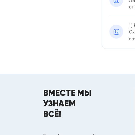
Ли
он
1)
Ох
вн
ВМЕСТЕ МЫ
УЗНАЕМ
ВСЁ!