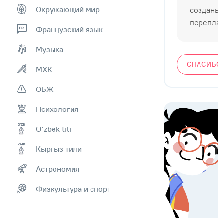
Окружающий мир
созданы
перепла
Французский язык
Музыка
СПАСИБ
МХК
ОБЖ
Психология
Оʻzbek tili
Кыргыз тили
Астрономия
Физкультура и спорт