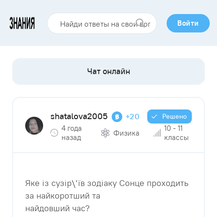
Войти
shatalova2005
+20
Решено
4 года
10 - 11
Физика
назад
классы
Яке із сузір\'їв зодіаку Сонце проходить
за найкоротший та
найдовший час?