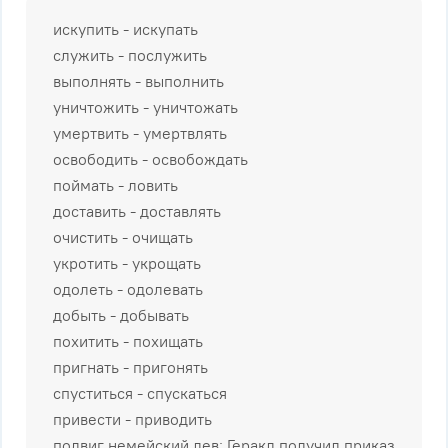
искупить - искупать
служить - послужить
выполнять - выполнить
уничтожить - уничтожать
умертвить - умертвлять
освободить - освобождать
поймать - ловить
доставить - доставлять
очистить - очищать
укротить - укрощать
одолеть - одолевать
добыть - добывать
похитить - похищать
пригнать - пригонять
спуститься - спускаться
привести - приводить
подвиг немейский лев: Геракл получил приказ