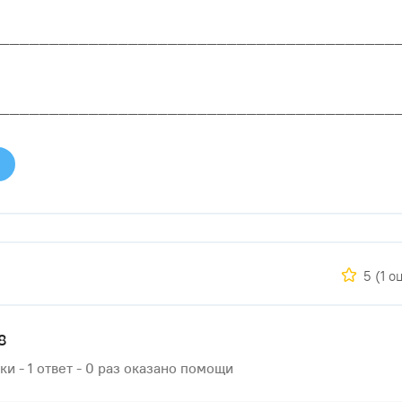
________________________________________
________________________________________
5
(1 о
8
ки - 1 ответ - 0 раз оказано помощи