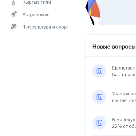
Кыргыз тили
Астрономия
Физкультура и спорт
Новые вопросы
Единственн
Бактериаль
Участок ц
состав: ли
В молекул
22% от общ