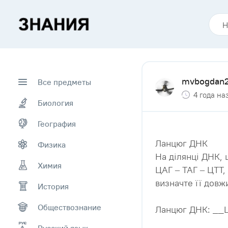
mvbogdan
Все предметы
4 года на
Биология
География
Ланцюг ДНК
Физика
На ділянці ДНК, 
Химия
ЦАГ – ТАГ – ЦТТ,
визначте її довж
История
Обществознание
Ланцюг ДНК: __ЦА
Русский язык