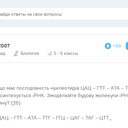
2007
+30
зад
Биология
5 - 9 классы
що має послідовність нуклеотидів ЦАЦ – ГТТ – АТА – Т
 синтезується іРНК. Змоделюйте будову молекули іРН
ину? (2б)
Ц – ГТТ – АТА – ТТГ – ГГЦ – ЦАГ – ТАГ – ЦТТ_