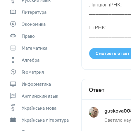
Ланцюг іРНК:
_____________
Литература
Экономика
L іРНК:
_____________
Право
Математика
Смотреть ответ
Алгебра
Геометрия
Информатика
Ответ
Английский язык
Українська мова
guskova00
Українська література
Светило нау