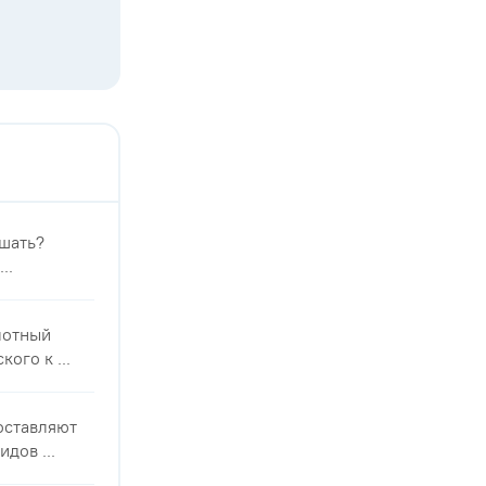
ешать?
..
лотный
ого к ...
оставляют
дов ...