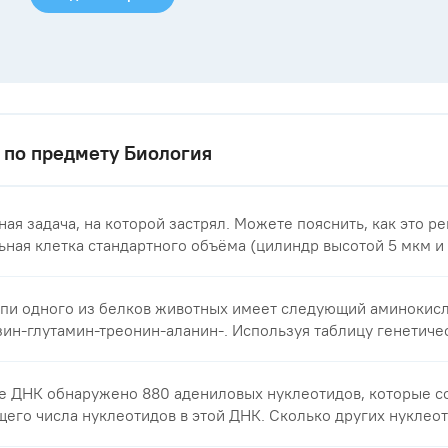
 по предмету Биология
ая задача, на которой застрял. Можете пояснить, как это р
ная клетка стандартного объёма (цилиндр высотой 5 мкм и .
епи одного из белков животных имеет следующий аминокис
зин-глутамин-треонин-аланин-. Используя таблицу генетическ
е ДНК обнаружено 880 адениловых нуклеотидов, которые с
его числа нуклеотидов в этой ДНК. Сколько других нуклеоти