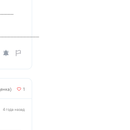
_____
_____________
ценка)
1
4 года назад