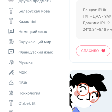
Другие предметы
Ланцюг iРНК :
Беларуская мова
ГУГ - ЦАА - УАУ
Қазақ тiлi
Довжина iРНК:
24*0.34=8.16 н
Немецкий язык
Окружающий мир
СПАСИБО
Французский язык
Музыка
МХК
ОБЖ
Психология
Оʻzbek tili