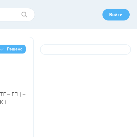
Войти
Решено
ТГ – ГГЦ –
К і