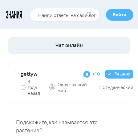
Войти
gettyw
+10
Решено
4
Окружающий
года
Студенческий
мир
назад
Подскажите,как называется это
растение?