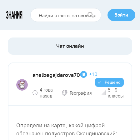
Войти
+10
anelbegajdarova70
Решено
4 года
5 - 9
География
назад
классы
Определи на карте, какой цифрой
обозначен полуостров Скандинавский: ​