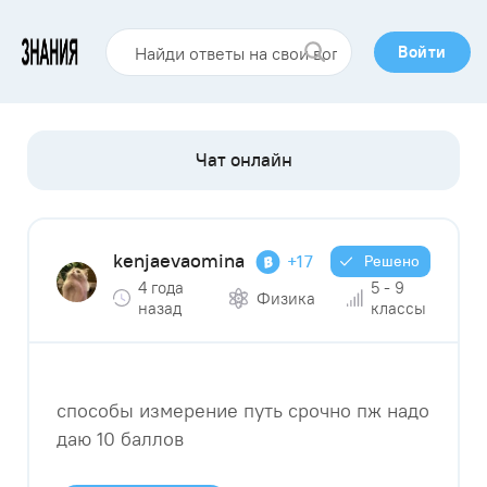
Войти
kenjaevaomina
+17
Решено
4 года
5 - 9
Физика
назад
классы
способы измерение путь срочно пж надо
даю 10 баллов​