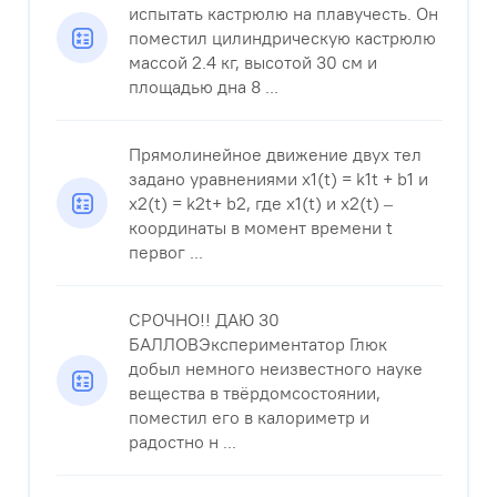
испытать кастрюлю на плавучесть. Он
поместил цилиндрическую кастрюлю
массой 2.4 кг, высотой 30 см и
площадью дна 8 ...
Прямолинейное движение двух тел
задано уравнениями x1(t) = k1t + b1 и
x2(t) = k2t+ b2, где x1(t) и x2(t) –
координаты в момент времени t
первог ...
СРОЧНО!! ДАЮ 30
БАЛЛОВЭкспериментатор Глюк
добыл немного неизвестного науке
вещества в твёрдомсостоянии,
поместил его в калориметр и
радостно н ...