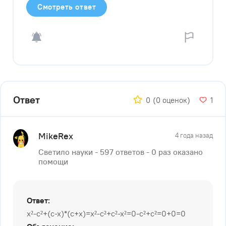
Смотреть ответ
Ответ
0
(0 оценок)
1
MikeRex
4 года назад
Светило науки - 597 ответов - 0 раз оказано
помощи
Ответ:
x²-c²+(c-x)*(c+x)=x²-c²+c²-x²=0-c²+c²=0+0=0