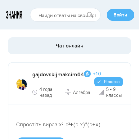
Войти
+10
gajdovskijmaksim64
Решено
4 года
5 - 9
Алгебра
назад
классы
Спростіть вираз:x²-c²+(c-x)*(c+x)