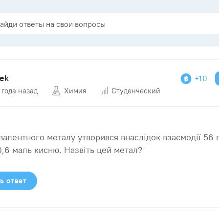
hek
+10
 года назад
Химия
Студенческий
валентного металу утворився внаслідок взаємодії 56 
0,6 маль кисню. Назвіть цей метал?
ь ответ