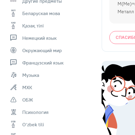
Другие предметы
M(Me)=
Металл 
Беларуская мова
Қазақ тiлi
СПАСИБ
Немецкий язык
Окружающий мир
Французский язык
Музыка
МХК
ОБЖ
Психология
Оʻzbek tili