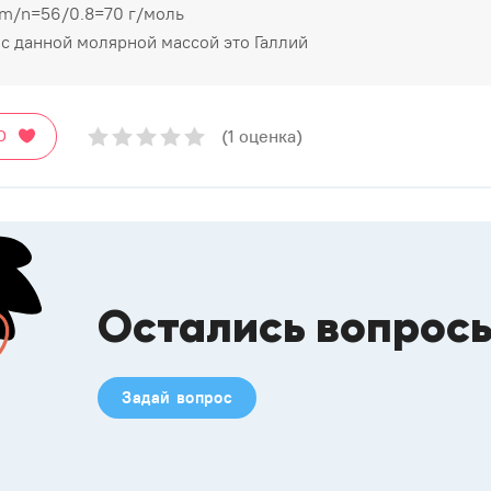
m/n=56/0.8=70 г/моль
с данной молярной массой это Галлий
(1 оценка)
О
Остались вопрос
Задай вопрос