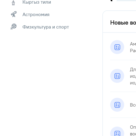
Кыргыз тили
Астрономия
Новые во
Физкультура и спорт
Ам
Ра
Дл
ио
иод
Вс
Оп
во