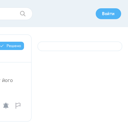
Войти
Решено
г його