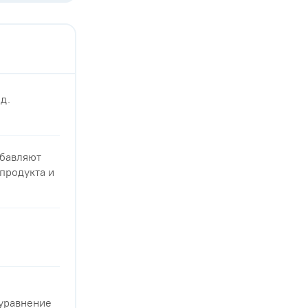
д.
ибавляют
продукта и
 уравнение