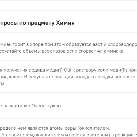
просы по предмету Химия
миак горит в хлоре,при этом образуется азот и хлороводоро
ссчитайте объемы всех газов,если сгорает 4л аммиака.
я получения иодида меди(I) CuI к раствору соли меди(II) пр
дид калия. В результате реакции выпадают осадки целевого 
а ...
е на картинке.Очень нужно​
редели чем являются атомы серы (окислителем,
сстановителем,окислителем и восстановителем) в реакции,