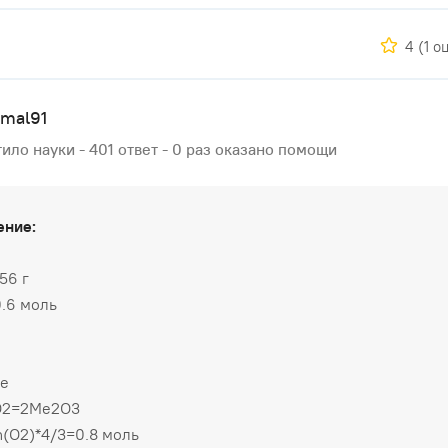
4
(1 о
nmal91
ило науки - 401 ответ - 0 раз оказано помощи
ение:
56 г
.6 моль
е
O2=2Me2O3
(O2)*4/3=0.8 моль