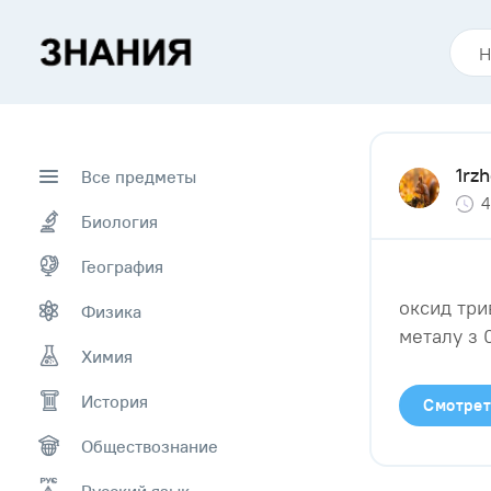
1rz
Все предметы
4
Биология
География
оксид три
Физика
металу з 
Химия
История
Смотрет
Обществознание
Русский язык