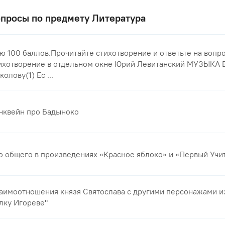
просы по предмету Литература
ю 100 баллов.Прочитайте стихотворение и ответьте на вопр
ихотворение в отдельном окне Юрий Левитанский МУЗЫКА 
колову(1) Ес ...
нквейн про Бадыноко
о общего в произведениях «Красное яблоко» и «Первый Учи
аимоотношения князя Святослава с другими персонажами из
лку Игореве"