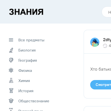
2dt
Все предметы
4
Биология
География
Хто батьк
Физика
Химия
Смотрет
История
Обществознание
Русский язык