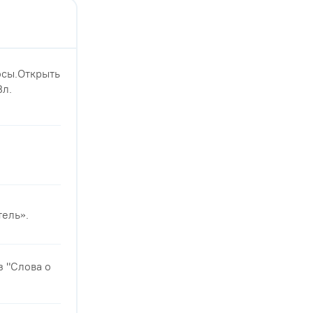
осы.Открыть
Вл.
тель».
 "Слова о