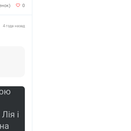
енок)
0
4 года назад