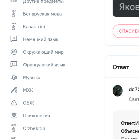
Другие предметы
Беларуская мова
Қазақ тiлi
СПАСИБ
Немецкий язык
Окружающий мир
Французский язык
Ответ
Музыка
ds7
МХК
Свет
ОБЖ
Психология
Ответ:И
Оʻzbek tili
Объясн