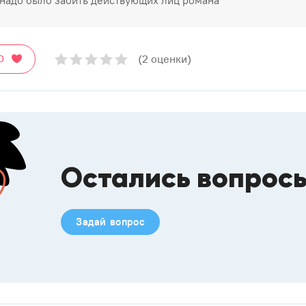
надо было забить действующих лиц романа
(2 оценки)
О
Остались вопрос
Задай вопрос