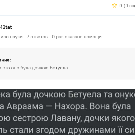
0
(0 оц
13tat
ило науки - 7 ответов - 0 раз оказано помощи
ение:
 ето оно була дочкою Бетуела