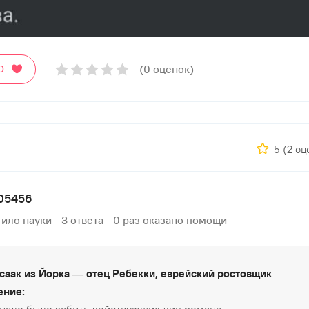
(0 оценок)
О
5
(2 оц
05456
ило науки - 3 ответа - 0 раз оказано помощи
саак из Йорка — отец Ребекки, еврейский ростовщик
ение: