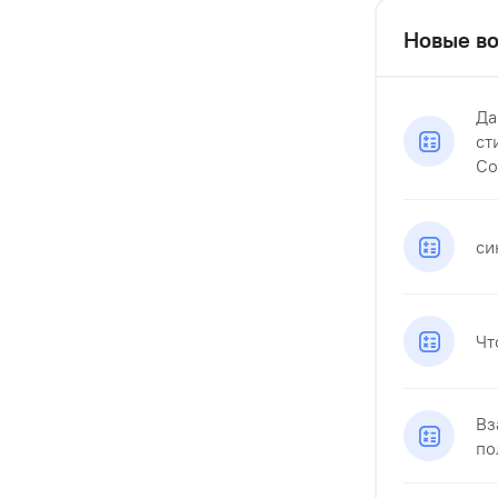
Новые во
Да
ст
Со
си
Чт
Вз
по