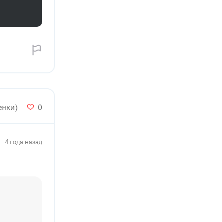
енки)
0
4 года назад