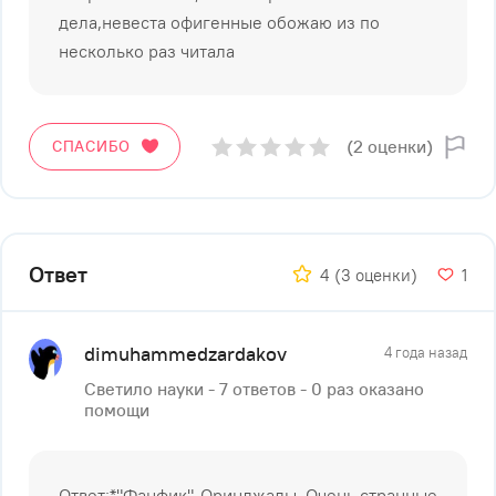
дела,невеста офигенные обожаю из по
несколько раз читала
(2 оценки)
СПАСИБО
Ответ
4
(3 оценки)
1
dimuhammedzardakov
4 года назад
Светило науки - 7 ответов - 0 раз оказано
помощи
Ответ:*"Фанфик"-Оринджалы, Очень странные