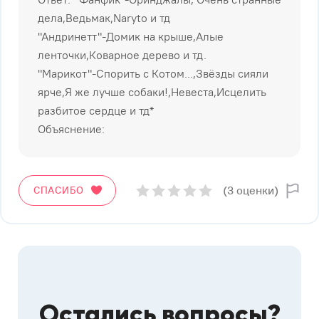
дела,Ведьмак,Naryto и тд
"Андринетт"-Домик на крыше,Алые
ленточки,Коварное дерево и тд.
"Марикот"-Спорить с Котом...,Звёзды сияли
ярче,Я же лучше собаки!,Невеста,Исцелить
разбитое сердце и тд*
Объяснение:
(3 оценки)
СПАСИБО
Остались вопросы?