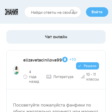
Войти
+10
elizavetacinilova99
Решено
4
10 - 11
года
Литература
классы
назад
Посоветуйте пожалуйста фанфики по
лбиск желательно адринетт или марикот​