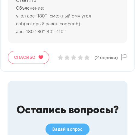
Объяснение:
угол aoc=180°- смежный ему угол
cob(который равен coe+eob)
aoc=180°-30°-40°=110°
(2 оценки)
СПАСИБО
Остались вопросы?
Задай вопрос