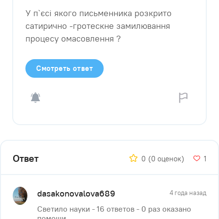
У п`єсі якого письменника розкрито
сатирично -гротескне замилювання
процесу омасовлення ?
Смотреть ответ
Ответ
0
(0 оценок)
1
dasakonovalova689
4 года назад
Светило науки - 16 ответов - 0 раз оказано
помощи