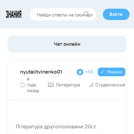
Войти
nyutalitvinenko01
+10
Решено
4
года
Литература
Студенческий
назад
Література другоїполовини 20ст.