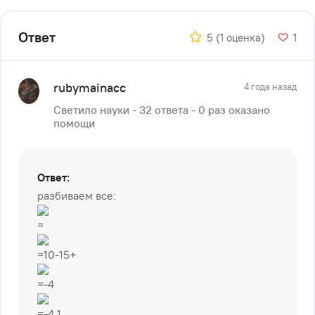
Ответ
5
(1 оценка)
1
rubymainacc
4 года назад
Светило науки - 32 ответа - 0 раз оказано
помощи
Ответ:
разбиваем все:
=
=10-15+
=-4
=-4,1