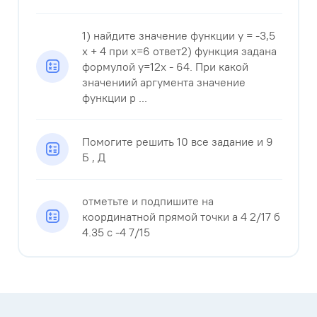
1) найдите значение функции у = -3,5
x + 4 при x=6 ответ2) функция задана
формулой y=12x - 64. При какой
значениий аргумента значение
функции р ...
Помогите решить 10 все задание и 9
Б , Д
отметьте и подпишите на
координатной прямой точки а 4 2/17 б
4.35 с -4 7/15