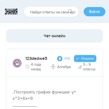
Войти
123dedwe5
+15
Решено
4 года
5 - 9
Алгебра
назад
классы
.Построить график функции: y=
x^2+6x+9
_________