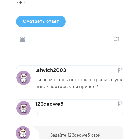
x+3
Смотреть ответ
lahvich2003
Ты не можешь построить график функ
ции, ктюоторых ты привёл?
123dedwe5
lf