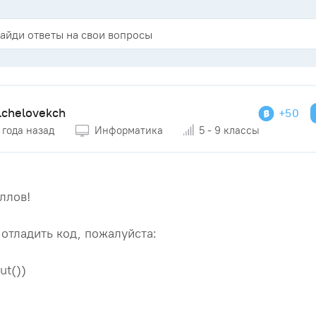
lchelovekch
+50
 года назад
Информатика
5 - 9 классы
ллов!
отладить код, пожалуйста:
ut())