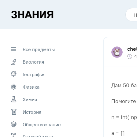
che
Все предметы
4
Биология
География
Дам 50 ба
Физика
Химия
Помогите 
История
n = int(inp
Обществознание
a = []
Русский язык