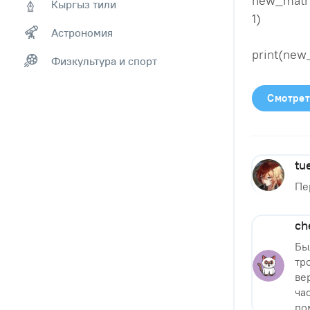
new_matrix 
Кыргыз тили
1)
Астрономия
print(new
Физкультура и спорт
Смотрет
tu
Пе
ch
Бы
тр
ве
ча
по