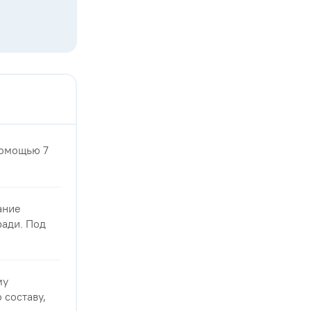
помощью 7
ание
ради. Под
му
 составу,