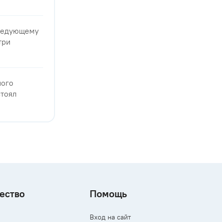
следующему
три
ного
стоял
ество
Помощь
Вход на сайт