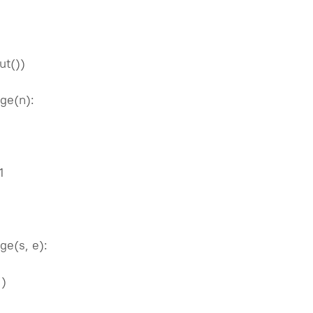
ut())
nge(n):
1
nge(s, e):
j)