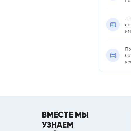
по
. 
оп
им
По
ба
ко
ВМЕСТЕ МЫ
УЗНАЕМ