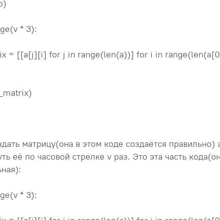
b)
nge(v * 3):
= [[a[j][i] for j in range(len(a))] for i in range(len(a[0])
_matrix)
дать матрицу(она в этом коде создаётся правильно) 
ть её по часовой стрелке v раз. Это эта часть кода(он
ная):
nge(v * 3):