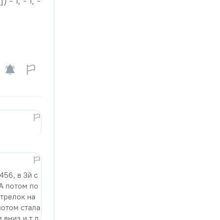
 - 1, - 1, -
456, в 3й с
 А потом по
стрелок на
потом стала
 вниз и т д