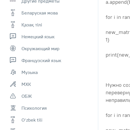
Другие предметы
a.append(
Беларуская мова
for i in ra
Қазақ тiлi
new_matrix 
Немецкий язык
1)
Окружающий мир
print(new
Французский язык
Музыка
МХК
Нужно соз
переверну
ОБЖ
неправиль
Психология
for i in ra
Оʻzbek tili