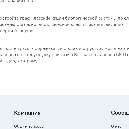
 интонации и по ...
Постройте граф классификации биологической системы по 
исанию.Согласно биологической классификации, выделяют 
перии (надцарс ...
стройте граф, отображающий состав и структуру мотопехот
тальона по следующему описанию.Во главе батальона БМП 
мандир, которому ...
Компания
Сообщ
Общие вопросы
О нас