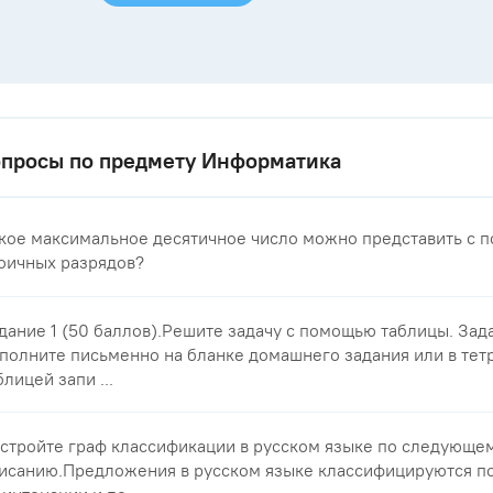
опросы по предмету Информатика
кое максимальное десятичное число можно представить с 
оичных разрядов?
дание 1 (50 баллов).Решите задачу с помощью таблицы. Зад
полните письменно на бланке домашнего задания или в тет
блицей запи ...
стройте граф классификации в русском языке по следующе
исанию.Предложения в русском языке классифицируются по