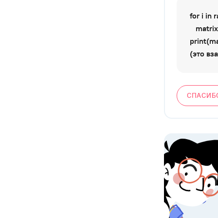
for i in 
matrix =
print(ma
(это вз
СПАСИБ