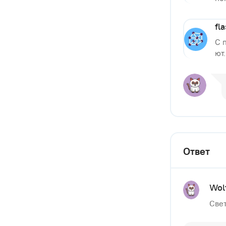
fl
С 
ют.
Ответ
Wol
Свет