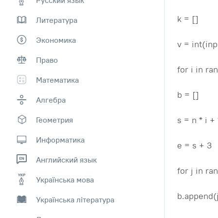
k = []
Литература
Экономика
v = int(inp
Право
for i in ra
Математика
b = []
Алгебра
s = n * i + 
Геометрия
Информатика
e = s + 3
Английский язык
for j in ra
Українська мова
b.append(
Українська література