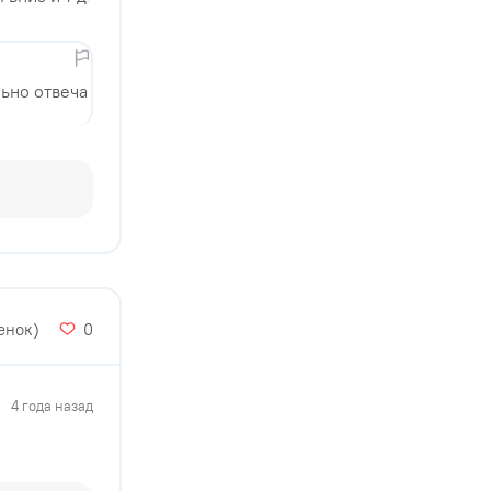
ьно отвеча
енок)
0
4 года назад