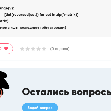
range(v):
 [list(reversed(col)) for col in zip(*matrix)]
trix)
амен лишь последним трём строкам)
(0 оценок)
О
Остались вопрос
Задай вопрос