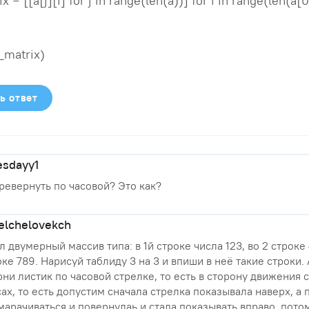
= [[a[j][i] for j in range(len(a))] for i in range(len(a[0])
_matrix)
ь ответ
esdayy1
ревернуть по часовой? Это как?
elchelovekch
л двумерный массив типа: в 1й строке числа 123, во 2 строке 
оке 789. Нарисуй таблиду 3 на 3 и впиши в неё такие строки.
рни листик по часовой стрелке, то есть в сторону движения 
сах, то есть допустим сначала стрелка показывала наверх, а 
марачиваться и повернулаь и стала показывать вправо, потом