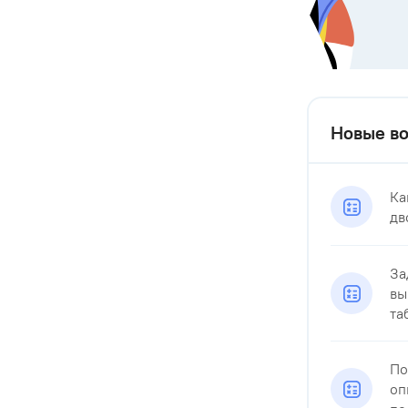
Новые в
Ка
дв
За
вы
та
По
оп