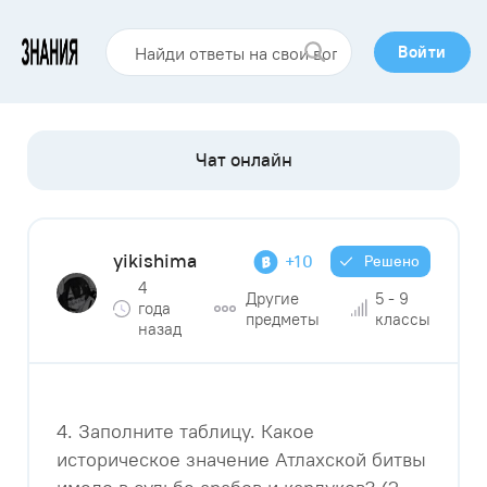
Войти
yikishima
+10
Решено
4
Другие
5 - 9
года
предметы
классы
назад
4. Заполните таблицу. Какое
историческое значение Атлахской битвы