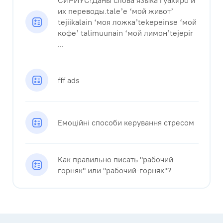
СИРИУС!Даны слова языка гуахиро и
их переводы.tale’e ‘мой живот’
tejiikalain ‘моя ложка’tekepeinse ‘мой
кофе’ talimuunain ‘мой лимон’tejepir
...
fff ads
Емоційні способи керування стресом
Как правильно писать "рабочий
горняк" или "рабочий-горняк"?