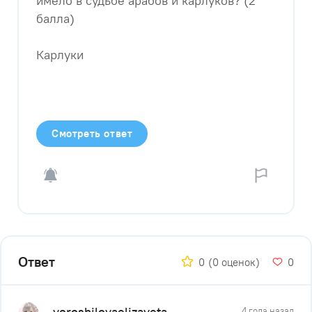
имело в судьбе арабов и карлуков? (2
балла)
Карлуки
Смотреть ответ
Ответ
0
(0 оценок)
0
voroshilovaelizaveta
4 года назад