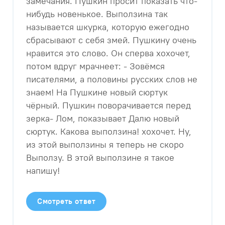
замечания. Пушкин просит показать что-
нибудь новенькое. Выползина так
называется шкурка, которую ежегодно
сбрасывают с себя змей. Пушкину очень
нравится это слово. Он сперва хохочет,
потом вдруг мрачнеет: - Зовёмся
писателями, а половины русских слов не
знаем! На Пушкине новый сюртук
чёрный. Пушкин поворачивается перед
зерка- Лом, показывает Далю новый
сюртук. Какова выползина! хохочет. Ну,
из этой выползины я теперь не скоро
Выползу. В этой выползине я такое
напишу!​
Смотреть ответ