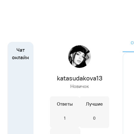
О
katasudakova13
Новичок
Ответы
Лучшие
1
0